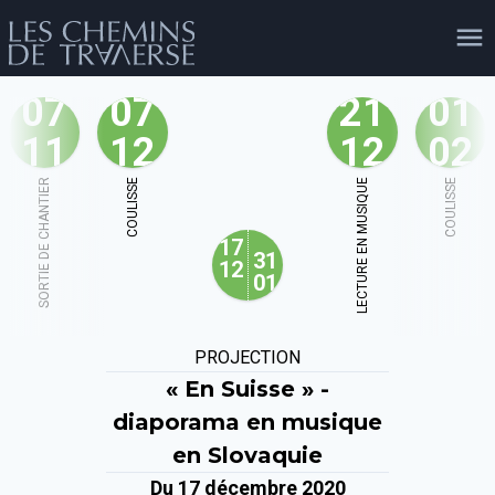
07
07
21
01
11
12
12
02
agenda
personnes
projets
shop
SORTIE DE CHANTIER
COULISSE
LECTURE EN MUSIQUE
COULISSE
17
email
tel
facebook
soutien
31
12
01
évènements
cours et stages
recherche
publications
PROJECTION
publics
« En Suisse » -
diaporama en musique
en Slovaquie
Du 17 décembre 2020