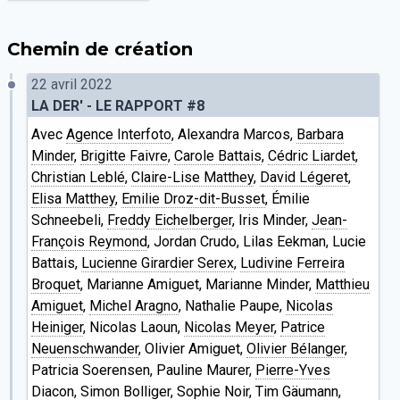
Chemin de création
22 avril 2022
LA DER' - LE RAPPORT #8
Avec
Agence Interfoto
, Alexandra Marcos,
Barbara
Minder
,
Brigitte Faivre
,
Carole Battais
,
Cédric Liardet
,
Christian Leblé
,
Claire-Lise Matthey
,
David Légeret
,
Elisa Matthey
,
Emilie Droz-dit-Busset
, Émilie
Schneebeli,
Freddy Eichelberger
, Iris Minder,
Jean-
François Reymond
, Jordan Crudo, Lilas Eekman, Lucie
Battais,
Lucienne Girardier Serex
,
Ludivine Ferreira
Broquet
, Marianne Amiguet, Marianne Minder,
Matthieu
Amiguet
,
Michel Aragno
, Nathalie Paupe,
Nicolas
Heiniger
, Nicolas Laoun,
Nicolas Meyer
,
Patrice
Neuenschwander
, Olivier Amiguet,
Olivier Bélanger
,
Patricia Soerensen, Pauline Maurer,
Pierre-Yves
Diacon
,
Simon Bolliger
, Sophie Noir,
Tim Gäumann
,