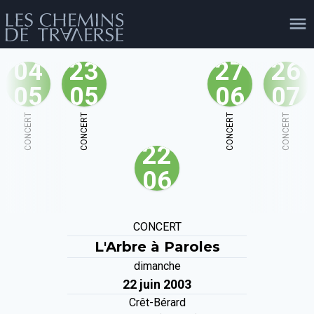
04
23
27
26
05
05
06
07
agenda
personnes
projets
shop
CONCERT
CONCERT
CONCERT
CONCERT
22
email
tel
facebook
soutien
06
évènements
cours et stages
recherche
publications
CONCERT
publics
L'Arbre à Paroles
dimanche
22 juin 2003
Crêt-Bérard