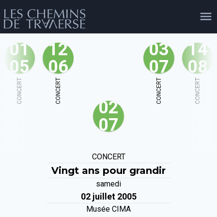
01
12
03
14
05
06
07
08
agenda
personnes
projets
shop
CONCERT
CONCERT
CONCERT
CONCERT
02
email
tel
facebook
soutien
07
évènements
cours et stages
recherche
publications
CONCERT
publics
Vingt ans pour grandir
samedi
02 juillet 2005
Musée CIMA