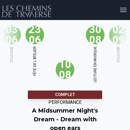
03
23
30
02
06
06
08
09
agenda
personnes
projets
shop
COULISSE
FÊTE DE L'ATELIER
LECTURE EN MUSIQUE
COULISSE
10
email
tel
facebook
soutien
08
évènements
cours et stages
recherche
publications
COMPLET
publics
PERFORMANCE
A Midsummer Night's
Dream - Dream with
open ears