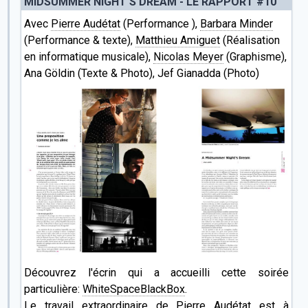
MIDSUMMER NIGHT'S DREAM - LE RAPPORT #10
Avec
Pierre Audétat
(Performance ),
Barbara Minder
(Performance & texte),
Matthieu Amiguet
(Réalisation
en informatique musicale),
Nicolas Meyer
(Graphisme),
Ana Göldin (Texte & Photo), Jef Gianadda (Photo)
Découvrez l'écrin qui a accueilli cette soirée
particulière:
WhiteSpaceBlackBox
.
Le travail extraordinaire de Pierre Audétat est à