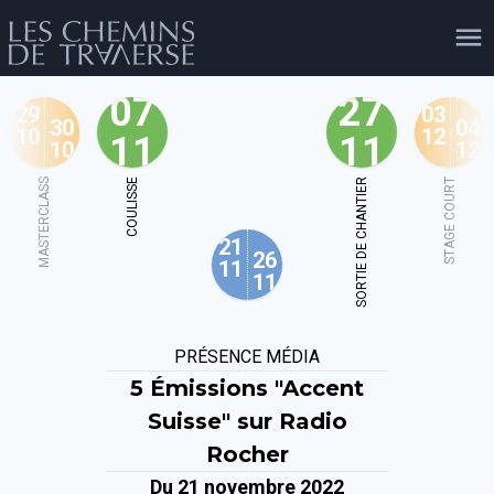
07
27
29
03
30
04
10
12
11
11
10
12
agenda
personnes
projets
shop
MASTERCLASS
COULISSE
SORTIE DE CHANTIER
STAGE COURT
21
email
tel
facebook
soutien
26
11
11
évènements
cours et stages
recherche
publications
PRÉSENCE MÉDIA
publics
5 Émissions "Accent
Suisse" sur Radio
Rocher
Du 21 novembre 2022