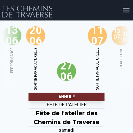
13
20
11
13
18
07
06
06
07
07
agenda
personnes
projets
shop
PERFORMANCE
SORTIE PARACULTURELLE
SORTIE PARACULTURELLE
STAGE LONG
27
email
tel
facebook
soutien
06
évènements
cours et stages
recherche
publications
ANNULÉ
publics
FÊTE DE L'ATELIER
Fête de l'atelier des
Chemins de Traverse
samedi