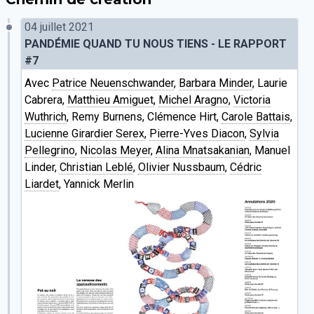
04 juillet 2021
PANDÉMIE QUAND TU NOUS TIENS - LE RAPPORT
#7
Avec
Patrice Neuenschwander
,
Barbara Minder
, Laurie
Cabrera,
Matthieu Amiguet
,
Michel Aragno
,
Victoria
Wuthrich
, Remy Burnens, Clémence Hirt,
Carole Battais
,
Lucienne Girardier Serex
,
Pierre-Yves Diacon
,
Sylvia
Pellegrino
,
Nicolas Meyer
,
Alina Mnatsakanian
, Manuel
Linder,
Christian Leblé
,
Olivier Nussbaum
,
Cédric
Liardet
, Yannick Merlin