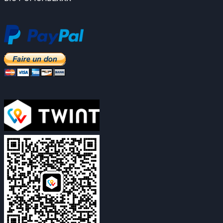
d’échos suaves et mélodiques vous envoûte,
contrastant avec sa posture repliée, concentrée.
Presque dans l’étouffement du corps, pour que tout
ressorte par les doigts caressant les cordes.
Entre câbles et cordes, ondes sinusoïdales et
oscillations sonores chaotiques, tout est question de
fils, de liens. Ces deux-là tissent ! Nouveaux
alchimistes entre matière et immatière, entre gravité et
apesanteur.
Pierre-Yves commence à onduler de la tête cernée de
son diadème de capteurs. Oreilles tendues, la tête se
balance en oscillant. Puis le corps entier se met en
branle, autre mélodie, qui serpente avec le corps.
Matthieu improvise, dans le ton. Les ondulations à la
fois fluides et soudaines de Pierre-Yves viennent
moduler, ponctuer, improviser avec le son de la harpe
électrique.
Contraste saisissant ! D’un univers fait d’artefacts
digitaux, je me retrouve embarquée...