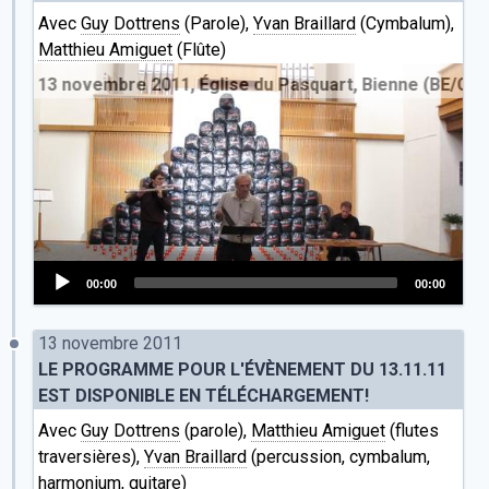
Avec
Guy Dottrens
(Parole),
Yvan Braillard
(Cymbalum),
Matthieu Amiguet
(Flûte)
ic 13 novembre 2011, Église du Pasquart, Bienne (BE/CH)
00:00
00:00
Audio
Player
13 novembre 2011
LE PROGRAMME POUR L'ÉVÈNEMENT DU 13.11.11
EST DISPONIBLE EN TÉLÉCHARGEMENT!
Avec
Guy Dottrens
(parole),
Matthieu Amiguet
(flutes
traversières),
Yvan Braillard
(percussion, cymbalum,
harmonium, guitare)