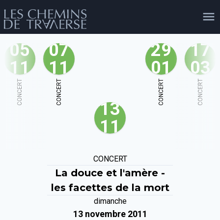
05
07
29
17
11
11
01
03
agenda
personnes
projets
shop
CONCERT
CONCERT
CONCERT
CONCERT
13
email
tel
facebook
soutien
11
évènements
cours et stages
recherche
publications
CONCERT
publics
La douce et l'amère -
les facettes de la mort
dimanche
13 novembre 2011