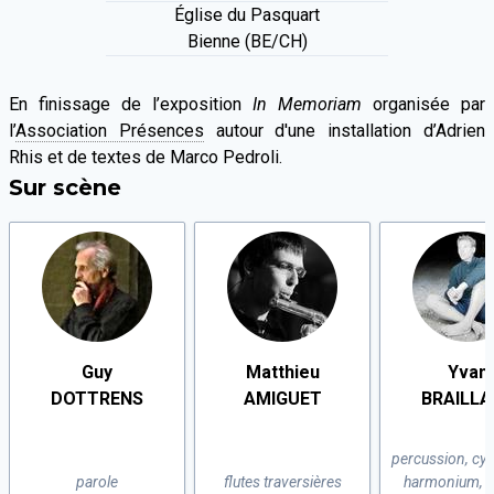
Église du Pasquart
Bienne (BE/CH)
En finissage de l’exposition
In Memoriam
organisée par
l’
Association Présences
autour d'une installation d’Adrien
Rhis et de textes de Marco Pedroli.
Sur scène
Guy
Matthieu
Yvan
DOTTRENS
AMIGUET
BRAILLA
percussion, cy
parole
flutes traversières
harmonium, g