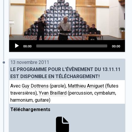
00:00
00:00
Audio
Player
13 novembre 2011
LE PROGRAMME POUR L'ÉVÈNEMENT DU 13.11.11
EST DISPONIBLE EN TÉLÉCHARGEMENT!
Avec
Guy Dottrens
(parole),
Matthieu Amiguet
(flutes
traversières),
Yvan Braillard
(percussion, cymbalum,
harmonium, guitare)
Téléchargements