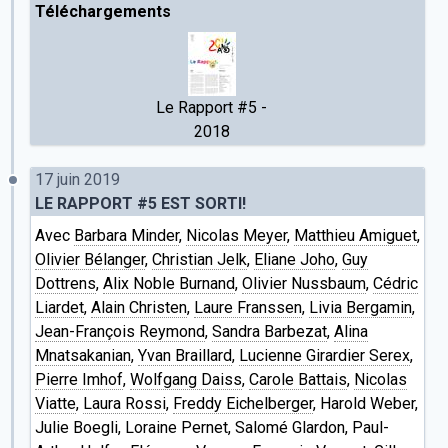
Téléchargements
Le Rapport #5 -
2018
17 juin 2019
LE RAPPORT #5 EST SORTI!
Avec
Barbara Minder
,
Nicolas Meyer
,
Matthieu Amiguet
,
Olivier Bélanger
,
Christian Jelk
,
Eliane Joho
,
Guy
Dottrens
,
Alix Noble Burnand
,
Olivier Nussbaum
,
Cédric
Liardet
,
Alain Christen
,
Laure Franssen
,
Livia Bergamin
,
Jean-François Reymond
,
Sandra Barbezat
,
Alina
Mnatsakanian
,
Yvan Braillard
,
Lucienne Girardier Serex
,
Pierre Imhof
,
Wolfgang Daiss
,
Carole Battais
,
Nicolas
Viatte
,
Laura Rossi
,
Freddy Eichelberger
, Harold Weber,
Julie Boegli, Loraine Pernet, Salomé Glardon, Paul-