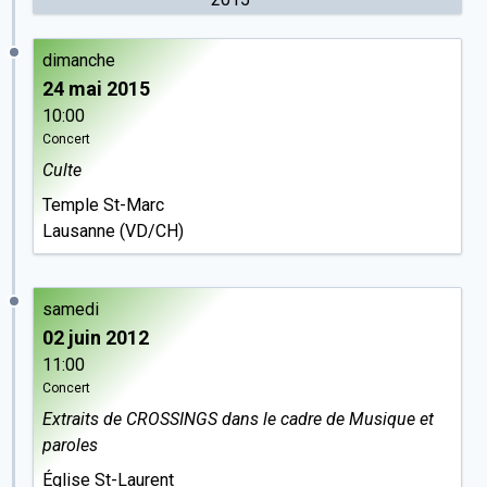
dimanche
24 mai 2015
10:00
Concert
Culte
Temple St-Marc
Lausanne (VD/CH)
samedi
02 juin 2012
11:00
Concert
Extraits de
CROSSINGS
dans le cadre de Musique et
paroles
Église St-Laurent