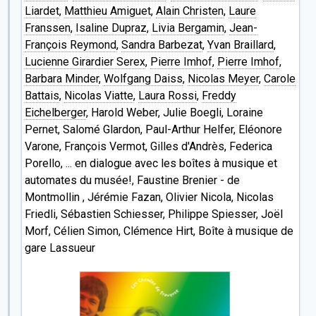
Liardet
,
Matthieu Amiguet
,
Alain Christen
,
Laure
Franssen
,
Isaline Dupraz
,
Livia Bergamin
,
Jean-
François Reymond
,
Sandra Barbezat
,
Yvan Braillard
,
Lucienne Girardier Serex
,
Pierre Imhof
,
Pierre Imhof
,
Barbara Minder
,
Wolfgang Daiss
,
Nicolas Meyer
,
Carole
Battais
,
Nicolas Viatte
,
Laura Rossi
,
Freddy
Eichelberger
, Harold Weber, Julie Boegli, Loraine
Pernet, Salomé Glardon, Paul-Arthur Helfer, Eléonore
Varone, François Vermot, Gilles d'Andrès, Federica
Porello, ... en dialogue avec les boîtes à musique et
automates du musée!, Faustine Brenier - de
Montmollin , Jérémie Fazan, Olivier Nicola, Nicolas
Friedli, Sébastien Schiesser, Philippe Spiesser, Joël
Morf, Célien Simon, Clémence Hirt, Boîte à musique de
gare Lassueur