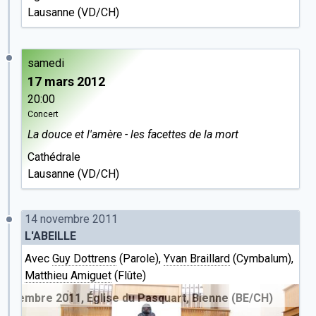
Lausanne (VD/CH)
samedi
17 mars 2012
20:00
Concert
La douce et l'amère - les facettes de la mort
Cathédrale
Lausanne (VD/CH)
14 novembre 2011
L'ABEILLE
Avec
Guy Dottrens
(Parole),
Yvan Braillard
(Cymbalum),
Matthieu Amiguet
(Flûte)
re 2011, Église du Pasquart, Bienne (BE/CH)