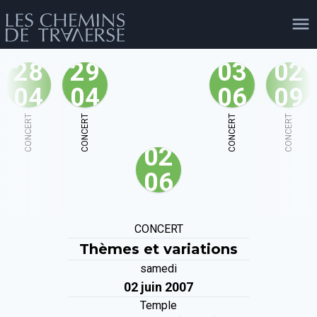
28
29
03
02
04
04
06
09
agenda
personnes
projets
shop
CONCERT
CONCERT
CONCERT
CONCERT
02
email
tel
facebook
soutien
06
évènements
cours et stages
recherche
publications
CONCERT
publics
Thèmes et variations
samedi
02 juin 2007
Temple