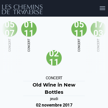
05
01
05
17
07
11
11
03
agenda
personnes
projets
shop
CONCERT
CONCERT
CONCERT
CONCERT
02
email
tel
facebook
soutien
11
évènements
cours et stages
recherche
publications
CONCERT
publics
Old Wine in New
Bottles
jeudi
02 novembre 2017