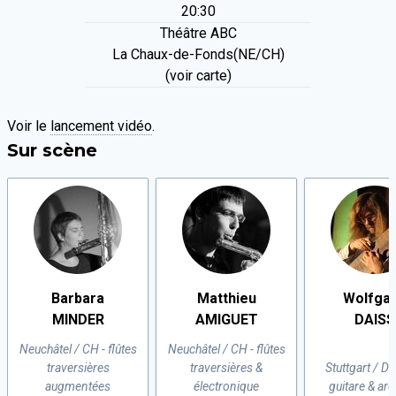
20:30
Théâtre ABC
La Chaux-de-Fonds(NE/CH)
(voir carte)
Voir le
lancement vidéo
.
Sur scène
Barbara
Matthieu
Wolfga
MINDER
AMIGUET
DAISS
Neuchâtel / CH - flûtes
Neuchâtel / CH - flûtes
traversières
traversières &
Stuttgart / D -
augmentées
électronique
guitare & arc