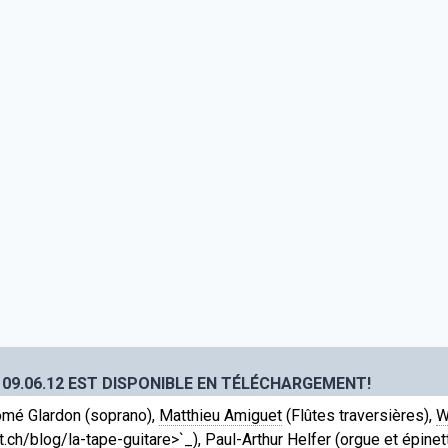
 09.06.12 EST DISPONIBLE EN TÉLÉCHARGEMENT!
lomé Glardon (soprano),
Matthieu Amiguet
(Flûtes traversières),
W
ch/blog/la-tape-guitare>`_), Paul-Arthur Helfer (orgue et épinet