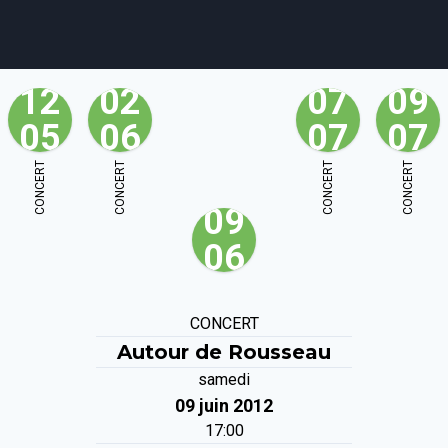
12
02
07
09
05
06
07
07
agenda
personnes
projets
shop
CONCERT
CONCERT
CONCERT
CONCERT
09
email
tel
facebook
soutien
06
ènements publics
cours et stages
recherche
publications
CONCERT
Autour de Rousseau
samedi
09 juin 2012
17:00