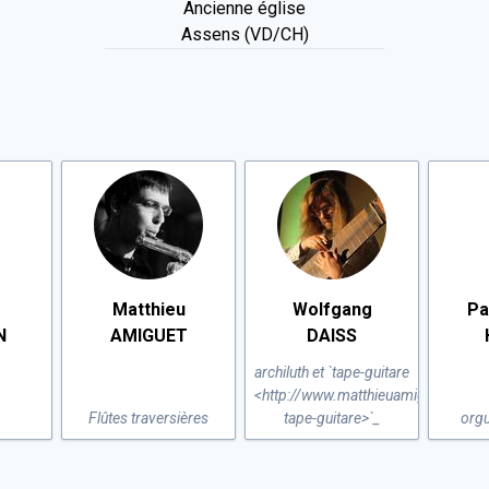
Ancienne église
Assens (VD/CH)
Matthieu
Wolfgang
Pa
N
AMIGUET
DAISS
archiluth et `tape-guitare
<http://www.matthieuamiguet.ch/blo
Flûtes traversières
tape-guitare>`_
orgu