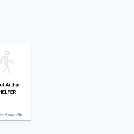
ul-Arthur
HELFER
g/la-
e et épinette