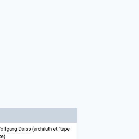
olfgang Daiss
(archiluth et `tape-
te)