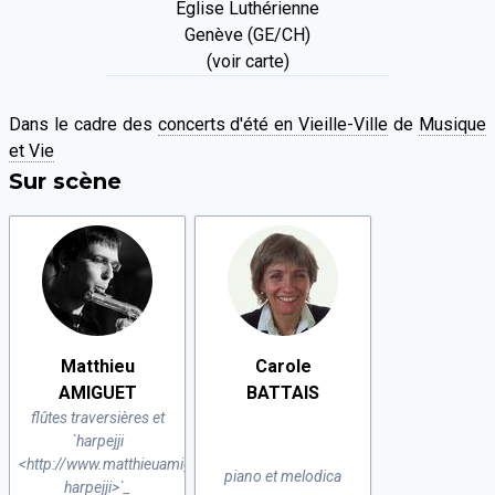
Église Luthérienne
Genève (GE/CH)
(voir carte)
Dans le cadre des
concerts d'été en Vieille-Ville
de
Musique
et Vie
Sur scène
Matthieu
Carole
AMIGUET
BATTAIS
flûtes traversières et
`harpejji
<http://www.matthieuamiguet.ch/blog/hello-
piano et melodica
harpejji>`_