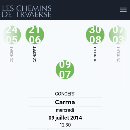
24
21
30
07
05
06
08
03
agenda
personnes
projets
shop
CONCERT
CONCERT
CONCERT
CONCERT
09
email
tel
facebook
soutien
07
évènements
cours et stages
recherche
publications
CONCERT
publics
Carma
mercredi
09 juillet 2014
12:30