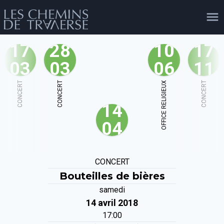
17
28
10
17
03
03
06
11
agenda
personnes
projets
shop
CONCERT
CONCERT
OFFICE RELIGIEUX
CONCERT
14
email
tel
facebook
soutien
04
évènements
cours et stages
recherche
publications
CONCERT
publics
Bouteilles de bières
samedi
14 avril 2018
17:00