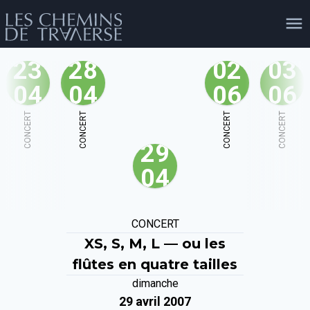
23
28
02
03
04
04
06
06
agenda
personnes
projets
shop
CONCERT
CONCERT
CONCERT
CONCERT
29
email
tel
facebook
soutien
04
évènements
cours et stages
recherche
publications
CONCERT
publics
XS, S, M, L — ou les
flûtes en quatre tailles
dimanche
29 avril 2007