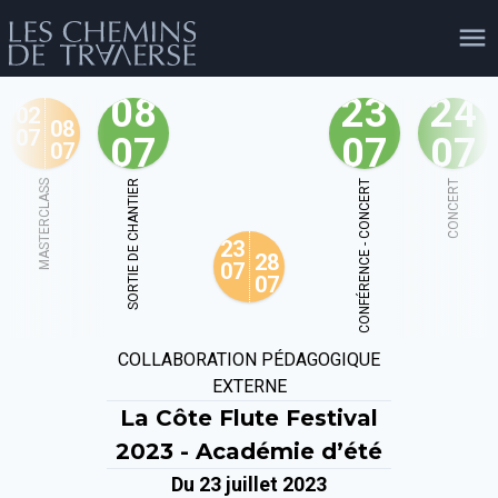
08
23
24
02
08
07
07
07
07
07
agenda
personnes
projets
shop
MASTERCLASS
SORTIE DE CHANTIER
CONFÉRENCE - CONCERT
CONCERT
23
email
tel
facebook
soutien
28
07
07
évènements
cours et stages
recherche
publications
COLLABORATION PÉDAGOGIQUE
publics
EXTERNE
La Côte Flute Festival
2023 - Académie d’été
Du 23 juillet 2023