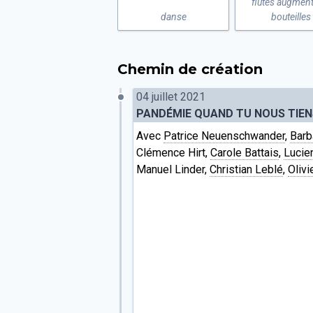
flûtes augment
danse
bouteilles
Chemin de création
04 juillet 2021
PANDÉMIE QUAND TU NOUS TIEN
Avec
Patrice Neuenschwander
,
Barb
Clémence Hirt,
Carole Battais
,
Lucie
Manuel Linder,
Christian Leblé
,
Oliv