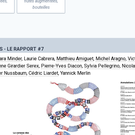
ées,
flûtes augmentées,
bouteilles
S - LE RAPPORT #7
ara Minder
, Laurie Cabrera,
Matthieu Amiguet
,
Michel Aragno
,
Vic
nne Girardier Serex
,
Pierre-Yves Diacon
,
Sylvia Pellegrino
,
Nicol
ier Nussbaum
,
Cédric Liardet
, Yannick Merlin