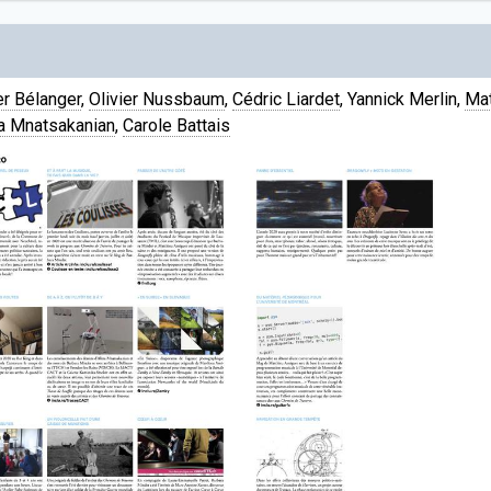
er Bélanger
,
Olivier Nussbaum
,
Cédric Liardet
, Yannick Merlin,
Mat
na Mnatsakanian
,
Carole Battais