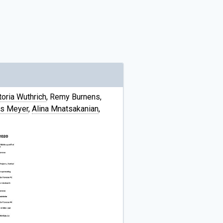
toria Wuthrich
, Remy Burnens,
as Meyer
,
Alina Mnatsakanian
,