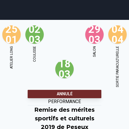
25
02
29
04
01
03
03
04
agenda
personnes
projets
shop
ATELIER LONG
COULISSE
SALON
SORTIE PARACULTURELLE
18
email
tel
facebook
soutien
03
ènements publics
cours et stages
recherche
publications
ANNULÉ
PERFORMANCE
Remise des mérites
sportifs et culturels
2019 de Peseux