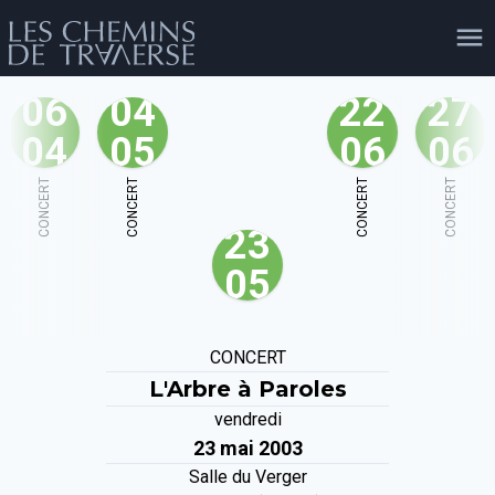
06
04
22
27
04
05
06
06
agenda
personnes
projets
shop
CONCERT
CONCERT
CONCERT
CONCERT
23
email
tel
facebook
soutien
05
évènements
cours et stages
recherche
publications
CONCERT
publics
L'Arbre à Paroles
vendredi
23 mai 2003
Salle du Verger