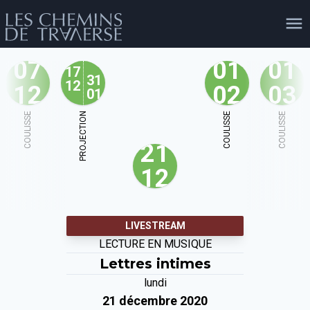
07
01
01
17
31
12
12
02
03
01
agenda
personnes
projets
shop
COULISSE
PROJECTION
COULISSE
COULISSE
21
email
tel
facebook
soutien
12
évènements
cours et stages
recherche
publications
LIVESTREAM
publics
LECTURE EN MUSIQUE
Lettres intimes
lundi
21 décembre 2020