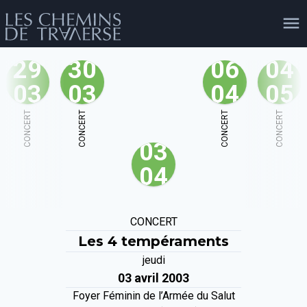
29
30
06
04
03
03
04
05
agenda
personnes
projets
shop
CONCERT
CONCERT
CONCERT
CONCERT
03
email
tel
facebook
soutien
04
évènements
cours et stages
recherche
publications
CONCERT
publics
Les 4 tempéraments
jeudi
03 avril 2003
Foyer Féminin de l’Armée du Salut