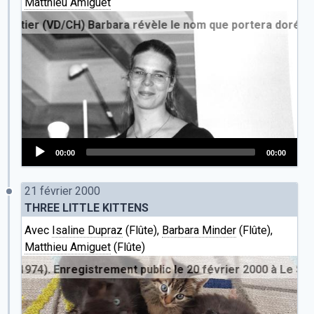
Matthieu Amiguet
/CH) Barbara révèle le nom que portera dorénavant l'ensembl
00:00
00:00
Audio
Player
21 février 2000
THREE LITTLE KITTENS
Avec
Isaline Dupraz
(Flûte),
Barbara Minder
(Flûte),
Matthieu Amiguet
(Flûte)
974). Enregistrement public le 20 février 2000 à Le Sentier