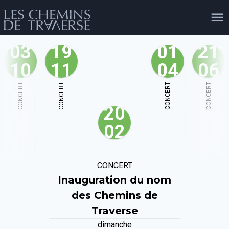
03
19
01
21
10
11
04
06
agenda
personnes
projets
shop
CONCERT
CONCERT
CONCERT
CONCERT
20
email
tel
facebook
soutien
02
évènements
cours et stages
recherche
publications
CONCERT
publics
Inauguration du nom
des Chemins de
Traverse
dimanche