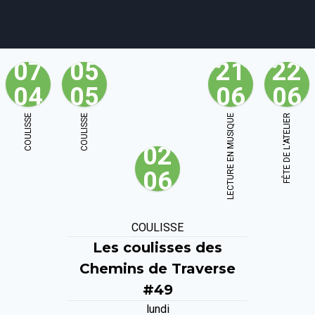
07
05
21
22
04
05
06
06
agenda
personnes
projets
shop
COULISSE
COULISSE
LECTURE EN MUSIQUE
FÊTE DE L'ATELIER
02
email
tel
facebook
soutien
06
ènements publics
cours et stages
recherche
publications
COULISSE
Les coulisses des
Chemins de Traverse
#49
lundi