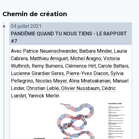
Chemin de création
04 juillet 2021
PANDÉMIE QUAND TU NOUS TIENS - LE RAPPORT
#7
Avec
Patrice Neuenschwander
,
Barbara Minder
, Laurie
Cabrera,
Matthieu Amiguet
,
Michel Aragno
,
Victoria
Wuthrich
, Remy Burnens, Clémence Hirt,
Carole Battais
,
Lucienne Girardier Serex
,
Pierre-Yves Diacon
,
Sylvia
Pellegrino
,
Nicolas Meyer
,
Alina Mnatsakanian
, Manuel
Linder,
Christian Leblé
,
Olivier Nussbaum
,
Cédric
Liardet
, Yannick Merlin