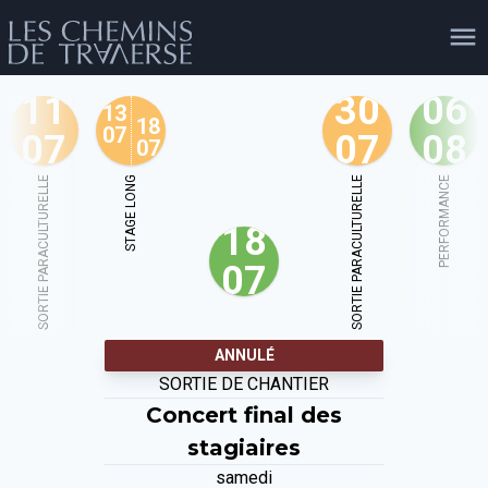
11
30
06
13
18
07
07
07
08
07
agenda
personnes
projets
shop
SORTIE PARACULTURELLE
STAGE LONG
SORTIE PARACULTURELLE
PERFORMANCE
18
email
tel
facebook
soutien
07
évènements
cours et stages
recherche
publications
ANNULÉ
publics
SORTIE DE CHANTIER
Concert final des
stagiaires
samedi