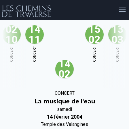
02
14
15
13
10
11
02
03
agenda
personnes
projets
shop
CONCERT
CONCERT
CONCERT
CONCERT
14
email
tel
facebook
soutien
02
évènements
cours et stages
recherche
publications
CONCERT
publics
La musique de l'eau
samedi
14 février 2004
Temple des Valangines