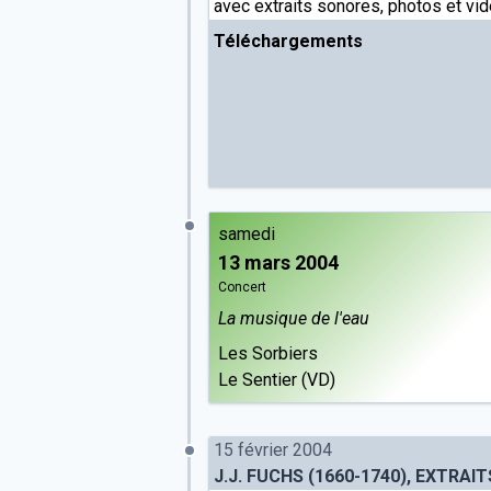
avec extraits sonores, photos et vid
Téléchargements
samedi
13 mars 2004
Concert
La musique de l'eau
Les Sorbiers
Le Sentier (VD)
15 février 2004
J.J. FUCHS (1660-1740), EXTRAI