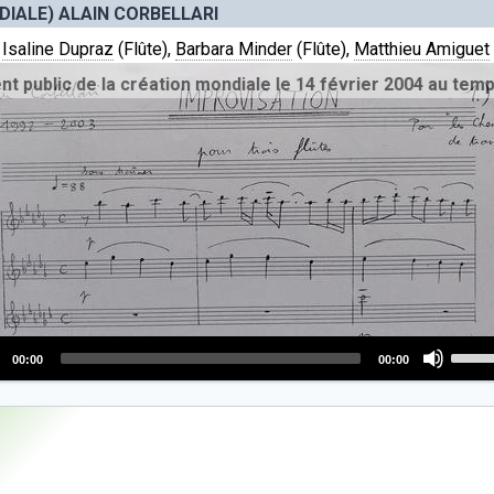
decr
IALE) ALAIN CORBELLARI
volum
,
Isaline Dupraz
(Flûte),
Barbara Minder
(Flûte),
Matthieu Amiguet
éation mondiale le 14 février 2004 au temple des Valangines,
Use
00:00
00:00
Up/D
o
Arro
r
keys
to
incre