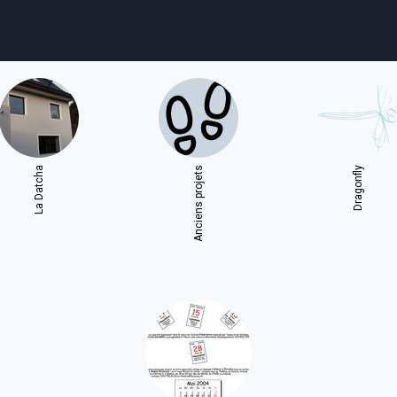
agenda
personnes
projets
shop
La Datcha
Anciens projets
Dragonfly
email
tel
facebook
soutien
ènements publics
cours et stages
recherche
publications