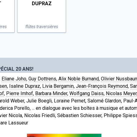
T
DUPRAZ
ères
flûtes traversières
ÉCIAL 20 ANS!
,
Eliane Joho
,
Guy Dottrens
,
Alix Noble Burnand
,
Olivier Nussbau
sen
,
Isaline Dupraz
,
Livia Bergamin
,
Jean-François Reymond
,
San
of
,
Pierre Imhof
,
Barbara Minder
,
Wolfgang Daiss
,
Nicolas Meyer
arold Weber, Julie Boegli, Loraine Pernet, Salomé Glardon, Paul-A
derica Porello, ... en dialogue avec les boîtes à musique et aut
vier Nicola, Nicolas Friedli, Sébastien Schiesser, Philippe Spies
gare Lassueur