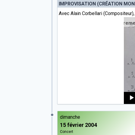
IMPROVISATION (CRÉATION MOND
Avec Alain Corbellari (Compositeur)
 - Alain Corbellari (1967*). Enregistrement public de la cr
Audi
Playe
dimanche
15 février 2004
Concert