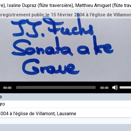
re),
Isaline Dupraz
(flûte traversière),
Matthieu Amiguet
(flûte tra
ublic le 15 février 2004 à l’église de Villamont, Lausanne
Use
00:00
00:00
Up/D
o
e
Arro
r
gro
keys
to
2004 à l’église de Villamont, Lausanne
incre
or