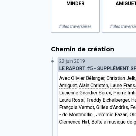
MINDER
AMIGUE
flûtes traversières
flûtes traversi
Chemin de création
22 juin 2019
LE RAPORT #5 - SUPPLÉMENT SP
Avec
Olivier Bélanger
,
Christian Jelk
Amiguet
,
Alain Christen
,
Laure Frans
Lucienne Girardier Serex
,
Pierre Imh
Laura Rossi
,
Freddy Eichelberger
, H
François Vermot, Gilles d'Andrès, Fe
- de Montmollin , Jérémie Fazan, Oli
Clémence Hirt, Boîte à musique de 