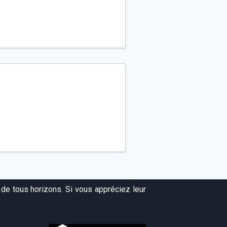
ease
e.
de tous horizons. Si vous appréciez leur