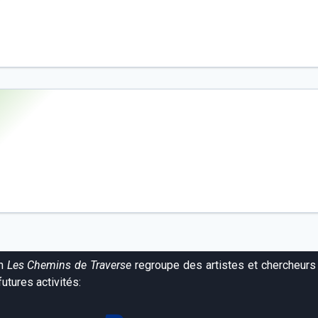
or
decr
volum
on
Les Chemins de Traverse
regroupe des artistes et chercheurs 
utures activités: