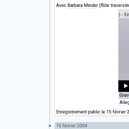
Avec
Barbara Minder
(flûte traversiè
 de la
Sonata a tre
(J.J. Fuchs, 1660-1740) - Enregistrement p
Audi
Grav
Playe
Alle
Enregistrement public le 15 février 
15 février 2004