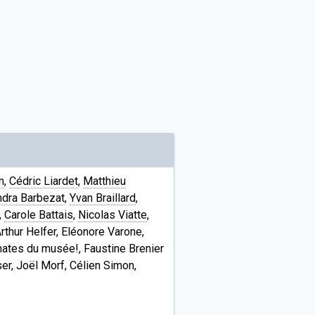
m
,
Cédric Liardet
,
Matthieu
dra Barbezat
,
Yvan Braillard
,
,
Carole Battais
,
Nicolas Viatte
,
rthur Helfer, Eléonore Varone,
omates du musée!, Faustine Brenier
ser, Joël Morf, Célien Simon,