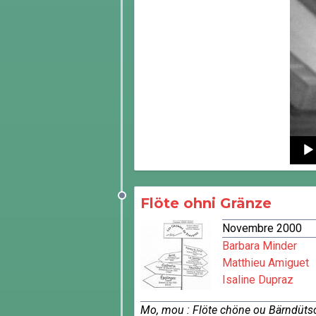
Audi
Playe
Flöte ohni Gränze
Novembre 2000
Barbara Minder
Matthieu Amiguet
Isaline Dupraz
Mo, mou : Flöte chöne ou Bärndütsc