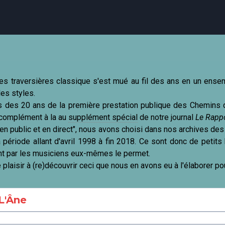
agenda
personnes
projets
shop
tes traversières classique s'est mué au fil des ans en un ense
les styles.
tés des 20 ans de la première prestation publique des Chemin
email
tel
facebook
soutien
 complément à la au
supplément spécial
de notre journal
Le Rapp
 en public et en direct", nous avons choisi dans nos archives des
 période allant d'avril 1998 à fin 2018. Ce sont donc de petits b
nt par les musiciens eux-mêmes le permet.
ènements publics
cours et stages
recherche
publications
laisir à (re)découvrir ceci que nous en avons eu à l'élaborer po
L'Âne