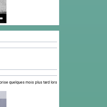
own
w
ase
ease
e.
prise quelques mois plus tard lors