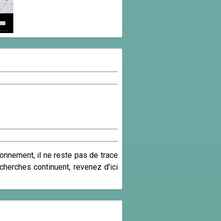
own
w
ase
ease
e.
nnement, il ne reste pas de trace
herches continuent, revenez d'ici