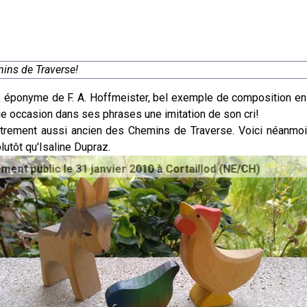
mins de Traverse!
 éponyme de F. A. Hoffmeister, bel exemple de composition en st
que occasion dans ses phrases une imitation de son cri!
rement aussi ancien des Chemins de Traverse. Voici néanmoins
lutôt qu'Isaline Dupraz.
anvier 2010 à Cortaillod (NE/CH)