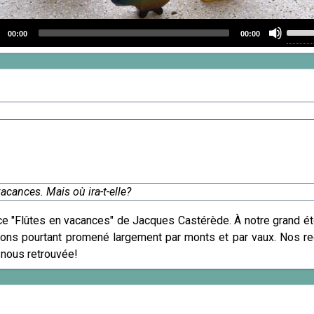
Use
00:00
00:00
Up/D
o
Arro
r
keys
to
incre
or
decr
volum
vacances. Mais où ira-t-elle?
e "Flûtes en vacances" de Jacques Castérède. À notre grand éto
ons pourtant promené largement par monts et par vaux. Nos rec
-nous retrouvée!