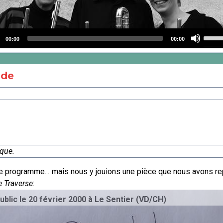
Use
00:00
00:00
Up/D
o
Arro
r
keys
ade
to
incre
or
decr
volum
que.
e programme... mais nous y jouions une pièce que nous avons re
 Traverse
:
er 2000 à Le Sentier (VD/CH)