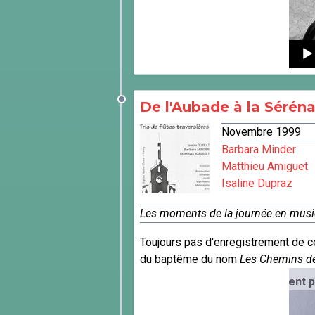
Audi
Playe
De l'Aubade à la Sérén
Novembre 1999
Barbara Minder
Matthieu Amiguet
Isaline Dupraz
Les moments de la journée en musi
Toujours pas d'enregistrement de c
du baptême du nom
Les Chemins de
ercadante (1795 - 1870) - Enregistrement public le 20 févri