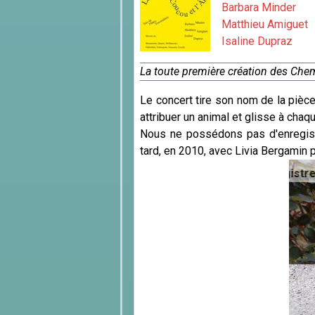
Barbara Minder
Matthieu Amiguet
Isaline Dupraz
La toute première création des Che
Le concert tire son nom de la pièce
attribuer un animal et glisse à cha
Nous ne possédons pas d'enregist
tard, en 2010, avec Livia Bergamin p
/
F.A. Hoffmeister (1754-1812). Enregistrement public le 31 j