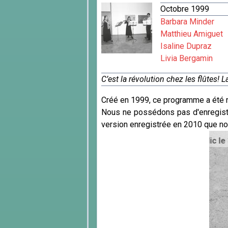
Octobre 1999
Barbara Minder
Matthieu Amiguet
Isaline Dupraz
Livia Bergamin
C’est la révolution chez les flûtes! 
Créé en 1999, ce programme a été r
Nous ne possédons pas d'enregist
version enregistrée en 2010 que no
/
R. Chapman (1958) - Enregistrement public le 31 janvier 201