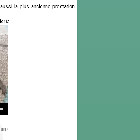
ussi la plus ancienne prestation
iers:
own
w
ex...