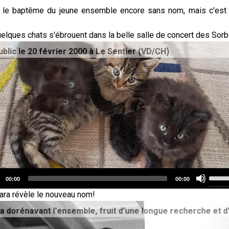
le baptême du jeune ensemble encore sans nom, mais c'est a
elques chats s'ébrouent dans la belle salle de concert des Sorb
er 2000 à Le Sentier (VD/CH)
Use
00:00
00:00
Up/D
o
ara révèle le nouveau nom!
Arro
r
ongue recherche et d'un éclair de génie dans le train d’Arn
keys
to