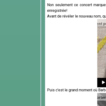
Non seulement ce concert marque 
enregistrée!
Avant de révéler le nouveau nom, qu
o Maganini (1897 - 1974). Enregistrement public le 20 févri
Audi
Puis c'est le grand moment où Barb
Playe
èle le nom que portera dorénavant l'ensemble, fruit d'une l