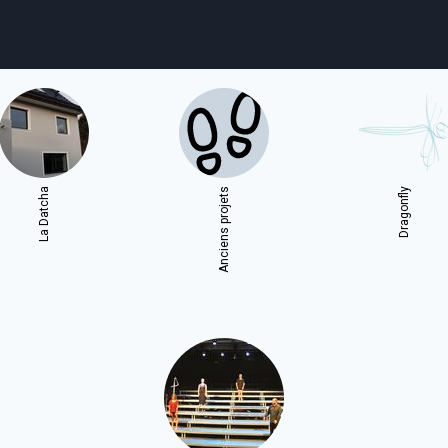
agenda
personnes
projets
shop
La Datcha
Anciens projets
Dragonfly
email
tel
facebook
soutien
ènements publics
cours et stages
recherche
publications