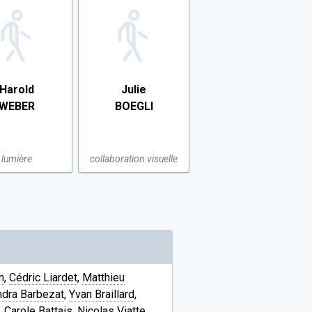
Harold
Julie
WEBER
BOEGLI
lumière
collaboration visuelle
m
,
Cédric Liardet
,
Matthieu
dra Barbezat
,
Yvan Braillard
,
,
Carole Battais
,
Nicolas Viatte
,