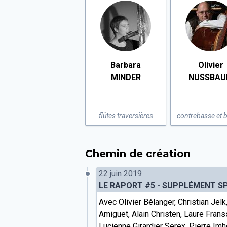
Barbara
Olivier
MINDER
NUSSBA
flûtes traversières
contrebasse et 
Chemin de création
22 juin 2019
LE RAPORT #5 - SUPPLÉMENT SP
Avec
Olivier Bélanger
,
Christian Jelk
Amiguet
,
Alain Christen
,
Laure Frans
Lucienne Girardier Serex
,
Pierre Imh