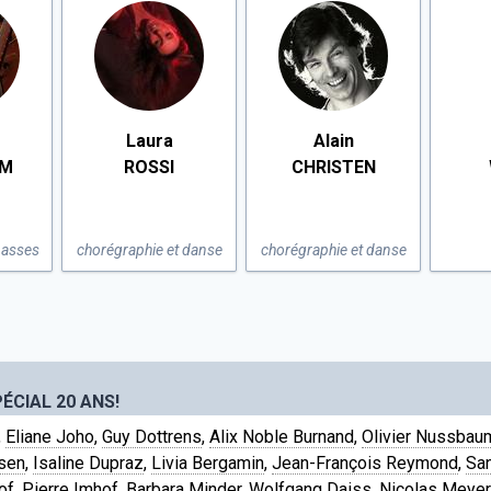
Laura
Alain
UM
ROSSI
CHRISTEN
basses
chorégraphie et danse
chorégraphie et danse
ÉCIAL 20 ANS!
,
Eliane Joho
,
Guy Dottrens
,
Alix Noble Burnand
,
Olivier Nussbau
sen
,
Isaline Dupraz
,
Livia Bergamin
,
Jean-François Reymond
,
San
of
,
Pierre Imhof
,
Barbara Minder
,
Wolfgang Daiss
,
Nicolas Meyer