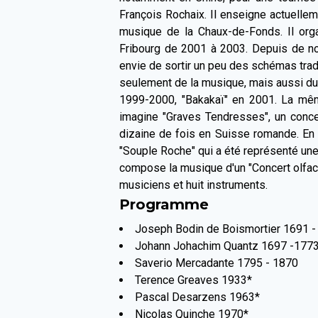
François Rochaix. Il enseigne actuellem
musique de la Chaux-de-Fonds. Il org
Fribourg de 2001 à 2003. Depuis de no
envie de sortir un peu des schémas tradi
seulement de la musique, mais aussi du 
1999-2000, "Bakakaï" en 2001. La même
imagine "Graves Tendresses", un concer
dizaine de fois en Suisse romande. En 
"Souple Roche" qui a été représenté une
compose la musique d'un "Concert olfacti
musiciens et huit instruments.
Programme
Joseph Bodin de Boismortier 1691 -
Johann Johachim Quantz 1697 -177
Saverio Mercadante 1795 - 1870
Terence Greaves 1933*
Pascal Desarzens 1963*
Nicolas Quinche 1970*