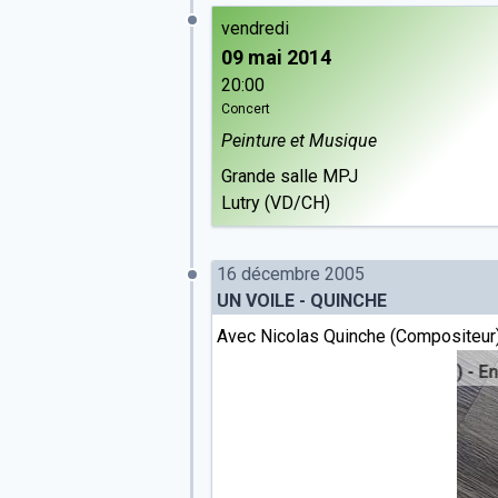
vendredi
09 mai 2014
20:00
Concert
Peinture et Musique
Grande salle MPJ
Lutry (VD/CH)
16 décembre 2005
UN VOILE - QUINCHE
Avec Nicolas Quinche (Compositeur
Voile - Quinche
//
Nicolas Quinche (1970*) - Enregistrement