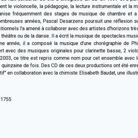
ent le violoncelle, la pédagogie, la lecture instrumentale et l
anise fréquemment des stages de musique de chambre et a d
mbreuses années, Pascal Desarzens poursuit une réflexion su
tionnels l'a amené à collaborer avec des artistes d'horizons très
théâtre ou de la danse. Il a écrit la musique de spectacles mus
 année, il a composé la musique d'une chorégraphie de Philip
t avec des musiques originales pour clarinette basse, 2 viol
2003, ce titre est repris comme nom pour cet ensemble avec leq
 quinzaine de fois. Des CD de ces deux productions ont été enreg
f" en collaboration avec la chimiste Elisabeth Baudat, une illust
 1755
3