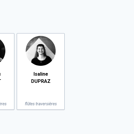
u
Isaline
T
DUPRAZ
ères
flûtes traversières