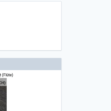
t
(Flûte)