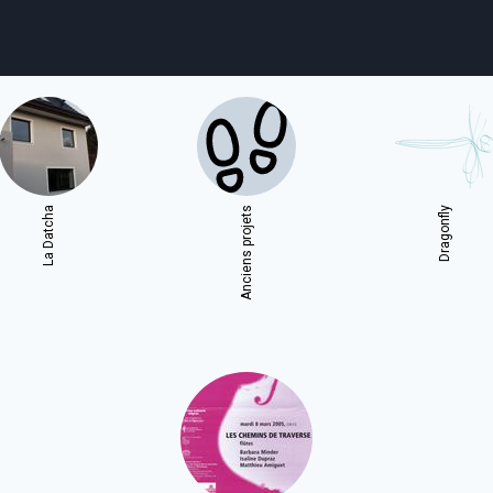
agenda
personnes
projets
shop
La Datcha
Anciens projets
Dragonfly
email
tel
facebook
soutien
ènements publics
cours et stages
recherche
publications