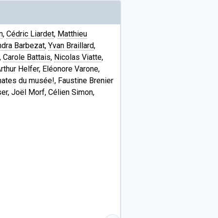
m
,
Cédric Liardet
,
Matthieu
dra Barbezat
,
Yvan Braillard
,
,
Carole Battais
,
Nicolas Viatte
,
rthur Helfer, Eléonore Varone,
omates du musée!, Faustine Brenier
ser, Joël Morf, Célien Simon,