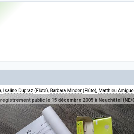
),
Isaline Dupraz
(Flûte),
Barbara Minder
(Flûte),
Matthieu Amigue
 public le 15 décembre 2005 à Neuchâtel (NE/CH)