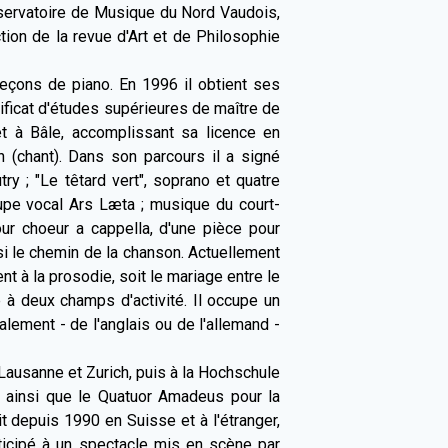
nservatoire de Musique du Nord Vaudois,
tion de la revue d'Art et de Philosophie
çons de piano. En 1996 il obtient ses
ificat d'études supérieures de maître de
t à Bâle, accomplissant sa licence en
 (chant). Dans son parcours il a signé
y ; "Le têtard vert", soprano et quatre
roupe vocal Ars Læta ; musique du court-
ur choeur a cappella, d'une pièce pour
i le chemin de la chanson. Actuellement
nt à la prosodie, soit le mariage entre le
e à deux champs d'activité. Il occupe un
alement - de l'anglais ou de l'allemand -
Lausanne et Zurich, puis à la Hochschule
 ainsi que le Quatuor Amadeus pour la
t depuis 1990 en Suisse et à l'étranger,
ticipé à un spectacle mis en scène par