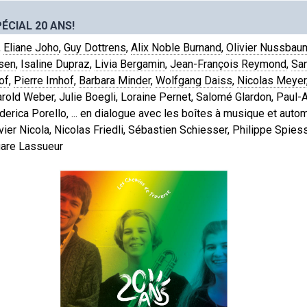
ÉCIAL 20 ANS!
,
Eliane Joho
,
Guy Dottrens
,
Alix Noble Burnand
,
Olivier Nussbau
sen
,
Isaline Dupraz
,
Livia Bergamin
,
Jean-François Reymond
,
San
of
,
Pierre Imhof
,
Barbara Minder
,
Wolfgang Daiss
,
Nicolas Meyer
arold Weber, Julie Boegli, Loraine Pernet, Salomé Glardon, Paul-A
derica Porello, ... en dialogue avec les boîtes à musique et aut
vier Nicola, Nicolas Friedli, Sébastien Schiesser, Philippe Spies
gare Lassueur