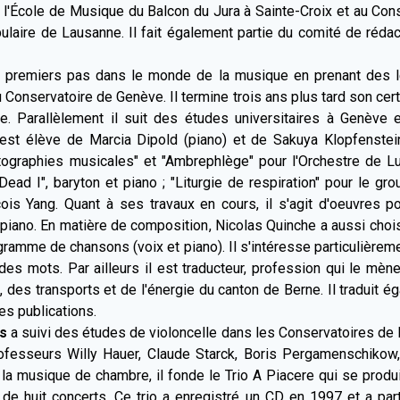
 à l'École de Musique du Balcon du Jura à Sainte-Croix et au Co
pulaire de Lausanne. Il fait également partie du comité de rédac
 premiers pas dans le monde de la musique en prenant des le
Conservatoire de Genève. Il termine trois ans plus tard son cert
. Parallèlement il suit des études universitaires à Genève e
est élève de Marcia Dipold (piano) et de Sakuya Klopfenstein
graphies musicales" et "Ambrephlège" pour l'Orchestre de Lutr
 Dead I", baryton et piano ; "Liturgie de respiration" pour le g
is Yang. Quant à ses travaux en cours, il s'agit d'oeuvres po
piano. En matière de composition, Nicolas Quinche a aussi chois
ogramme de chansons (voix et piano). Il s'intéresse particulièreme
des mots. Par ailleurs il est traducteur, profession qui le mèn
, des transports et de l'énergie du canton de Berne. Il traduit ég
es publications.
s
a suivi des études de violoncelle dans les Conservatoires de 
esseurs Willy Hauer, Claude Starck, Boris Pergamenschikow,
 la musique de chambre, il fonde le Trio A Piacere qui se produi
de huit concerts. Ce trio a enregistré un CD en 1997 et a par