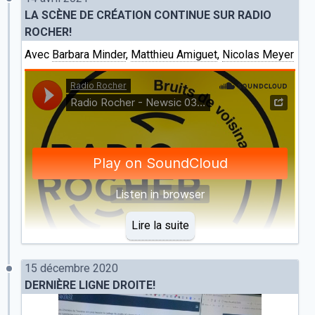
LA SCÈNE DE CRÉATION CONTINUE SUR RADIO
ROCHER!
Avec
Barbara Minder
,
Matthieu Amiguet
,
Nicolas Meyer
Lire la suite
15 décembre 2020
DERNIÈRE LIGNE DROITE!
Radio Rocher
·
Radio Rocher - Newsic 03 - Les Chemins de Traverse
L'émission
Newsic
de
Radio Rocher
a consacré une