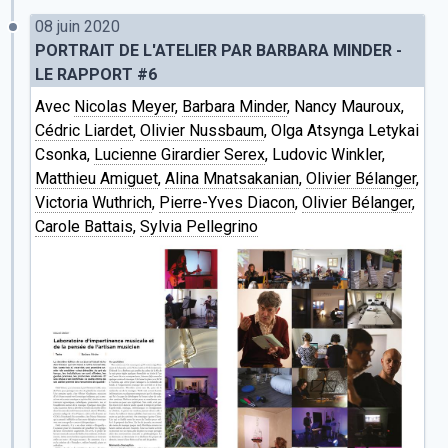
08 juin 2020
PORTRAIT DE L'ATELIER PAR BARBARA MINDER -
LE RAPPORT #6
Avec
Nicolas Meyer
,
Barbara Minder
, Nancy Mauroux,
Cédric Liardet
,
Olivier Nussbaum
, Olga Atsynga Letykai
Csonka,
Lucienne Girardier Serex
, Ludovic Winkler,
Matthieu Amiguet
,
Alina Mnatsakanian
,
Olivier Bélanger
,
Victoria Wuthrich
,
Pierre-Yves Diacon
,
Olivier Bélanger
,
Carole Battais
,
Sylvia Pellegrino