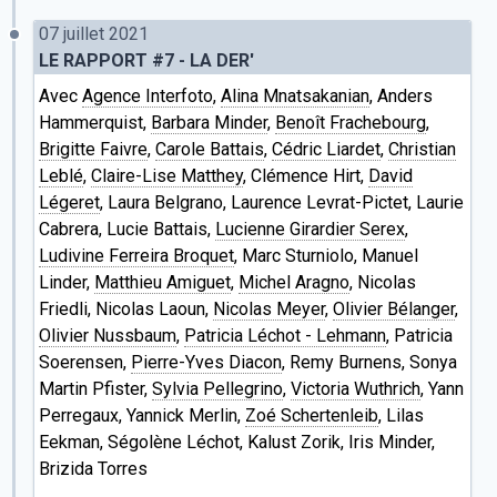
07 juillet 2021
LE RAPPORT #7 - LA DER'
Avec
Agence Interfoto
,
Alina Mnatsakanian
, Anders
Hammerquist,
Barbara Minder
,
Benoît Frachebourg
,
Brigitte Faivre
,
Carole Battais
,
Cédric Liardet
,
Christian
Leblé
,
Claire-Lise Matthey
, Clémence Hirt,
David
Légeret
, Laura Belgrano, Laurence Levrat-Pictet, Laurie
Cabrera, Lucie Battais,
Lucienne Girardier Serex
,
Ludivine Ferreira Broquet
, Marc Sturniolo, Manuel
Linder,
Matthieu Amiguet
,
Michel Aragno
, Nicolas
Friedli, Nicolas Laoun,
Nicolas Meyer
,
Olivier Bélanger
,
Olivier Nussbaum
,
Patricia Léchot - Lehmann
, Patricia
Soerensen,
Pierre-Yves Diacon
, Remy Burnens, Sonya
Martin Pfister,
Sylvia Pellegrino
,
Victoria Wuthrich
, Yann
Perregaux, Yannick Merlin,
Zoé Schertenleib
, Lilas
Eekman, Ségolène Léchot, Kalust Zorik, Iris Minder,
Brizida Torres