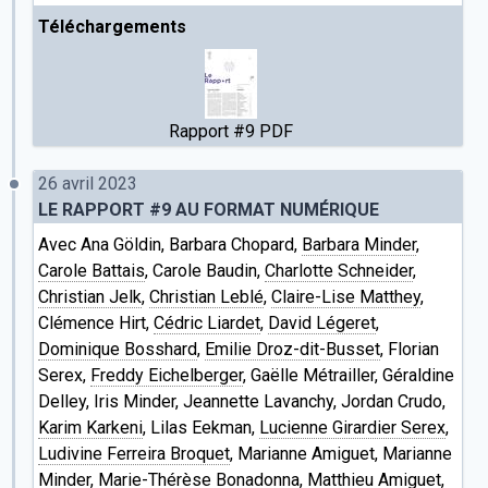
Téléchargements
Rapport #9 PDF
26 avril 2023
LE RAPPORT #9 AU FORMAT NUMÉRIQUE
Avec Ana Göldin, Barbara Chopard,
Barbara Minder
,
Carole Battais
, Carole Baudin,
Charlotte Schneider
,
Christian Jelk
,
Christian Leblé
,
Claire-Lise Matthey
,
Clémence Hirt,
Cédric Liardet
,
David Légeret
,
Dominique Bosshard
,
Emilie Droz-dit-Busset
, Florian
Serex,
Freddy Eichelberger
, Gaëlle Métrailler, Géraldine
Delley, Iris Minder, Jeannette Lavanchy, Jordan Crudo,
Karim Karkeni
, Lilas Eekman,
Lucienne Girardier Serex
,
Ludivine Ferreira Broquet
, Marianne Amiguet, Marianne
Minder, Marie-Thérèse Bonadonna,
Matthieu Amiguet
,