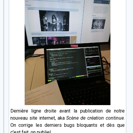
heure d'émission à la nouvelle
Scène de création
continue
des Chemins de Traverse! Une heure
d'entretien de
Barbara Minder
et
Matthieu Amiguet
avec
Nicolas Meyer
pour mieux comprendre les
motivations et les enjeux de ce grand projet!
Dernière ligne droite avant la publication de notre
nouveau site internet, aka
Scène de création continue
.
On corrige les derniers bugs bloquants et dès que
c'est fait, on publie!