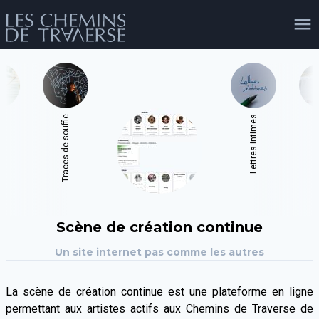
agenda
personnes
projets
shop
or
Traces de souffle
Lettres intimes
Le
email
tel
facebook
soutien
évènements
cours et stages
recherche
publications
Scène de création continue
publics
Un site internet pas comme les autres
La scène de création continue est une plateforme en ligne
permettant aux artistes actifs aux Chemins de Traverse de