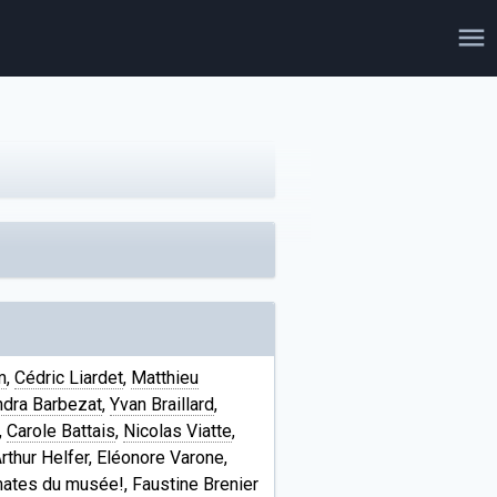
m
,
Cédric Liardet
,
Matthieu
dra Barbezat
,
Yvan Braillard
,
,
Carole Battais
,
Nicolas Viatte
,
rthur Helfer, Eléonore Varone,
omates du musée!, Faustine Brenier