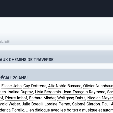
agenda
personnes
projets
shop
LIER!
email
tel
facebook
soutien
E AUX CHEMINS DE TRAVERSE
ÉCIAL 20 ANS!
ènements publics
cours et stages
recherche
publications
,
Eliane Joho
,
Guy Dottrens
,
Alix Noble Burnand
,
Olivier Nussbau
sen
,
Isaline Dupraz
,
Livia Bergamin
,
Jean-François Reymond
,
San
of
,
Pierre Imhof
,
Barbara Minder
,
Wolfgang Daiss
,
Nicolas Meyer
arold Weber, Julie Boegli, Loraine Pernet, Salomé Glardon, Paul-A
derica Porello, ... en dialogue avec les boîtes à musique et aut