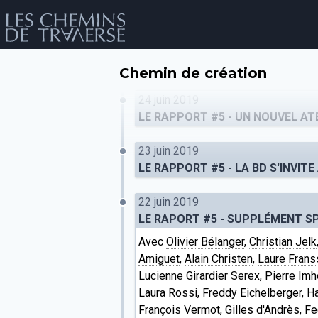
Chemin de création
24 juin 2019
LE RAPPORT #5 - UN NOUVEL ATE
23 juin 2019
LE RAPPORT #5 - LA BD S'INVIT
22 juin 2019
LE RAPORT #5 - SUPPLÉMENT SP
év
Avec
Olivier Bélanger
,
Christian Jelk
Amiguet
,
Alain Christen
,
Laure Frans
Lucienne Girardier Serex
,
Pierre Imh
Laura Rossi
,
Freddy Eichelberger
, H
François Vermot, Gilles d'Andrès, Fe