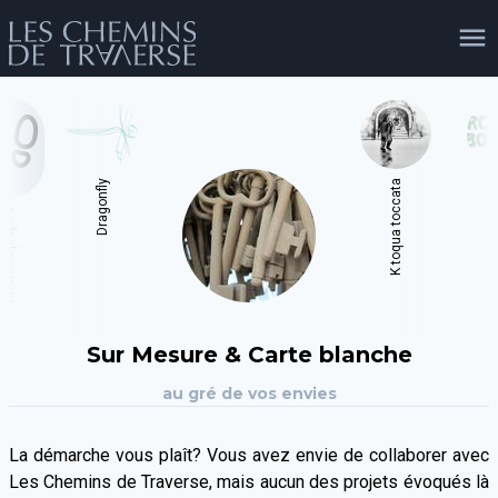
agenda
personnes
projets
shop
Dragonfly
K toqua toccata
Bout
Anciens projets
email
tel
facebook
soutien
évènements
cours et stages
recherche
publications
Sur Mesure & Carte blanche
publics
au gré de vos envies
La démarche vous plaît? Vous avez envie de collaborer avec
Les Chemins de Traverse, mais aucun des projets évoqués là