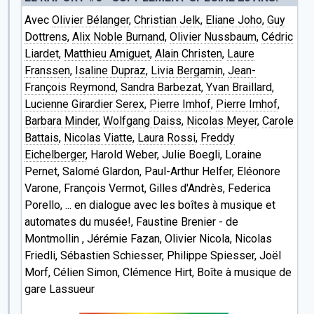
Avec
Olivier Bélanger
,
Christian Jelk
,
Eliane Joho
,
Guy
Dottrens
,
Alix Noble Burnand
,
Olivier Nussbaum
,
Cédric
Liardet
,
Matthieu Amiguet
,
Alain Christen
,
Laure
Franssen
,
Isaline Dupraz
,
Livia Bergamin
,
Jean-
François Reymond
,
Sandra Barbezat
,
Yvan Braillard
,
Lucienne Girardier Serex
,
Pierre Imhof
,
Pierre Imhof
,
Barbara Minder
,
Wolfgang Daiss
,
Nicolas Meyer
,
Carole
Battais
,
Nicolas Viatte
,
Laura Rossi
,
Freddy
Eichelberger
, Harold Weber, Julie Boegli, Loraine
Pernet, Salomé Glardon, Paul-Arthur Helfer, Eléonore
Varone, François Vermot, Gilles d'Andrès, Federica
Porello, ... en dialogue avec les boîtes à musique et
automates du musée!, Faustine Brenier - de
Montmollin , Jérémie Fazan, Olivier Nicola, Nicolas
Friedli, Sébastien Schiesser, Philippe Spiesser, Joël
Morf, Célien Simon, Clémence Hirt, Boîte à musique de
gare Lassueur