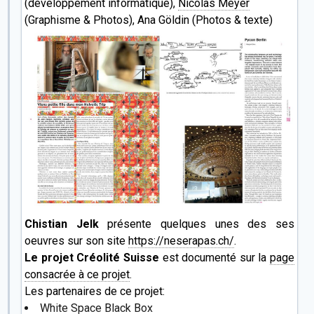
site
(développement informatique),
carnetsdelaurent.ch
Nicolas Meyer
Et en cadeau, un texte inédit de Laurent Demarta:
(Graphisme & Photos), Ana Göldin (Photos & texte)
L'auberge
L'auberge "À la dent qui chante" était sise sur les bords
de la Manche. De tous temps, ç'avait été une vieille
bâtisse en colombages, torse et décrépite, mais où
l'accueillance se pratiquait comme un art ancien,
infiniment savant et raffiné. À une ou deux centaines de
lieues à la ronde, tous les itinérants connaissaient
cette adresse, aussi ne désemplissait-elle guère.
Un jour, hélas, le pays alentours fut...
Chistian Jelk
présente quelques unes des ses
oeuvres sur son site
https://neserapas.ch/
.
Le projet Créolité Suisse
est documenté sur la
page
consacrée à ce projet
.
Les partenaires de ce projet:
White Space Black Box