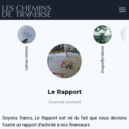
agenda
personnes
projets
shop
e
Lettres intimes
Dragonfly+danse
En S
email
tel
facebook
soutien
évènements
cours et stages
recherche
publications
Le Rapport
publics
Journal annuel
Soyons francs,
Le Rapport
est né du fait que nous devions
fournir un rapport d'activité à nos financeurs.