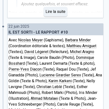
Ajoutez quelquefois, et souvent effacez.
Lire la suite
Dans ce monde où la vitesse est érigée en qualité
ultime, où l'on confie à une machine le soin d'écrire à
ses collègues ou amis afin d'avoir le temps de lire ce
22 juin 2025
qu'ils ont fait écrire pour nous par une machine, il peut
IL EST SORTI - LE RAPPORT #10
être bon de se remémorer ces vers que Boileau a écrit
Avec
Nicolas Meyer
(Gaphisme),
Barbara Minder
en 1674.
(Coordination éditoriale & textes),
Matthieu Amiguet
En cette période où la grande histoire gronde dans un
(Textes),
David Légeret
(Relecture),
Michel Aragno
lointain pas si lointain, nous faisons ici le pari de nous
(Texte & Image), Carole Baudin (Photo),
Dominique
intéresser à la "petite histoire", celles des gens, celle
Bosshard
(Texte), Laurent Demarta (Texte & photo),
du proche. Vous trouverez dans cette nouvelle édition
Pierre-Yves Diacon
(Texte), Raquel Dou (Texte), Jef
du Rapport des récits de rencontres, d'ici et de
Gianadda (Photo),
Lucienne Girardier Serex
(Texte), Ana
maintenant.
Göldin (Texte & Photo),
Karim Karkeni
(Texte), Nelly
Bien sûr, la petite et la grande histoire se tissent
Lavigne (Texte),
Christian Leblé
(Texte), Esther
continuellement, et si l'Histoire avec un grand H fournit
Mahmoudi (Photo), Robert Märki (Photo), Iris Minder
le fil de chaîne, tout s'effilocherait sans les fils de
(Illustration),
Ahmad Motalaei
(Texte & Photo), Jean-
trame: les gens, le quotidien qui slaloment et relient en
Yves Schneeberger (Photo), Carole Reuge (Texte),
un dense réseau de chemins de traverse.