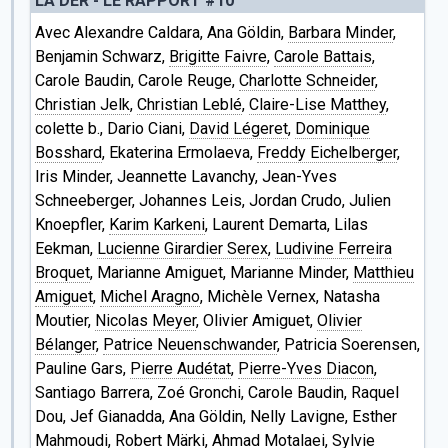
LA DER - LE RAPPORT #10
Avec Alexandre Caldara, Ana Göldin,
Barbara Minder
,
Benjamin Schwarz,
Brigitte Faivre
,
Carole Battais
,
Carole Baudin, Carole Reuge,
Charlotte Schneider
,
Christian Jelk
,
Christian Leblé
,
Claire-Lise Matthey
,
colette b., Dario Ciani,
David Légeret
,
Dominique
Bosshard
, Ekaterina Ermolaeva,
Freddy Eichelberger
,
Iris Minder, Jeannette Lavanchy, Jean-Yves
Schneeberger, Johannes Leis, Jordan Crudo, Julien
Knoepfler,
Karim Karkeni
, Laurent Demarta, Lilas
Eekman,
Lucienne Girardier Serex
,
Ludivine Ferreira
Broquet
, Marianne Amiguet, Marianne Minder,
Matthieu
Amiguet
,
Michel Aragno
, Michèle Vernex, Natasha
Moutier,
Nicolas Meyer
, Olivier Amiguet,
Olivier
Bélanger
,
Patrice Neuenschwander
, Patricia Soerensen,
Pauline Gars,
Pierre Audétat
,
Pierre-Yves Diacon
,
Santiago Barrera, Zoé Gronchi, Carole Baudin, Raquel
Dou, Jef Gianadda, Ana Göldin, Nelly Lavigne, Esther
Mahmoudi, Robert Märki,
Ahmad Motalaei
, Sylvie