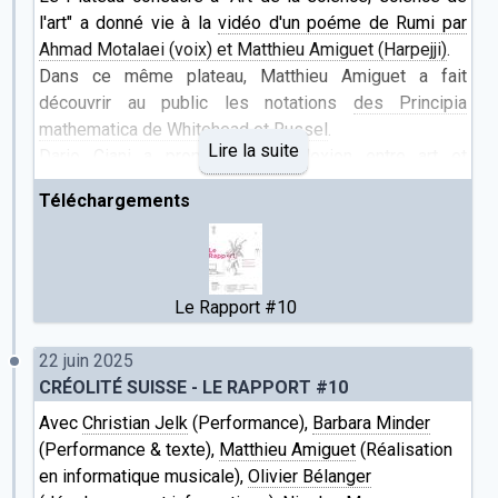
l'art" a donné vie à la
vidéo d'un poéme de Rumi par
Ahmad Motalaei (voix) et Matthieu Amiguet (Harpejji)
.
Dans ce même plateau, Matthieu Amiguet a fait
découvrir au public les notations
des Principia
mathematica de Whitehead et Russel
.
Lire la suite
Dario Ciani a proposé une
réflexion entre art et
artisanat
Téléchargements
Technodépendance
Le texte Technodépendance fait partie d'une série de
textes autour de l'IA à retrouver sur le site de
Matthieu
Amiguet
:
Le Rapport #10
Ce que l'intelligence n'est plus
Une question d'énergie...
22 juin 2025
Turing pris à revers
CRÉOLITÉ SUISSE - LE RAPPORT #10
Technodépendance
Avec
Ne dites plus IA, dites SALAMI!
Christian Jelk
(Performance),
Barbara Minder
Book club
(Performance & texte),
Matthieu Amiguet
(Réalisation
Trouvez d'autres textes de Laurent Demarta sur son
en informatique musicale),
Olivier Bélanger