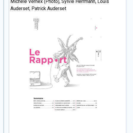
Michèle Vernex (Photo), Sylvie Herrmann, Louis
Parfois on s'en passerait: ainsi du nouvel éclairage
Auderset, Patrick Auderset
amené par l'actualité récente sur l'article où Ahmad
Motalaei relate ses souvenirs d'enfance dans un
Ispahan bombardé. Mais c'est là aussi, et surtout, qu'il
faut prendre soin du proche, de la trame qui relie, des
traverses. Une pensée toute spéciale donc pour ceux
qui gravitent autour de nos chemins et qui sont
touchés de près par la brûlante actualité: Ahmad bien
sûr, mais aussi Laurent et Fatemeh, Gaëlle, Zara et bien
d'autres.
Parfois les grands courants sont plus réjouissants:
dans à peine plus de deux semaines, une petite équipe
se rendant à Prague pour présenter dans un congrès
les récentes recherches développées ici même autour
de la lutherie augmentée, une petite équipe, donc,
traversera la frontière Tchèque à vélo...