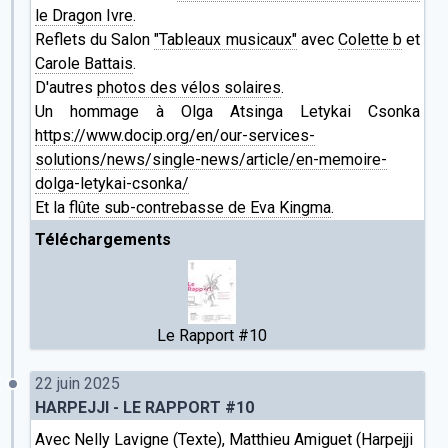
le Dragon Ivre
.
Reflets du Salon
"Tableaux musicaux"
avec
Colette b
et
Carole Battais
.
D'autres
photos des vélos solaires
.
Un hommage à Olga Atsinga Letykai Csonka
https://www.docip.org/en/our-services-
solutions/news/single-news/article/en-memoire-
dolga-letykai-csonka/
Et la
flûte sub-contrebasse de Eva Kingma
.
Téléchargements
Le Rapport #10
22 juin 2025
HARPEJJI - LE RAPPORT #10
Avec Nelly Lavigne (Texte),
Matthieu Amiguet
(Harpejji