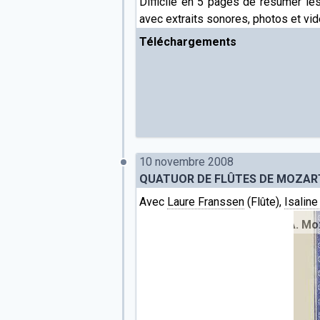
Difficile en 5 pages de résumer le
avec extraits sonores, photos et vid
Téléchargements
10 novembre 2008
QUATUOR DE FLÛTES DE MOZAR
Avec
Laure Franssen
(Flûte),
Isalin
uatuor pour flûtes
//
Andante F-dur (W.A. Mozart, 1756-1791