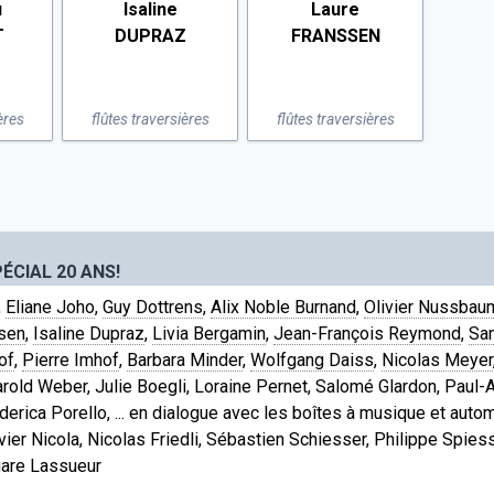
u
Isaline
Laure
T
DUPRAZ
FRANSSEN
ères
flûtes traversières
flûtes traversières
ÉCIAL 20 ANS!
,
Eliane Joho
,
Guy Dottrens
,
Alix Noble Burnand
,
Olivier Nussbau
sen
,
Isaline Dupraz
,
Livia Bergamin
,
Jean-François Reymond
,
San
of
,
Pierre Imhof
,
Barbara Minder
,
Wolfgang Daiss
,
Nicolas Meyer
arold Weber, Julie Boegli, Loraine Pernet, Salomé Glardon, Paul-A
derica Porello, ... en dialogue avec les boîtes à musique et aut
vier Nicola, Nicolas Friedli, Sébastien Schiesser, Philippe Spies
gare Lassueur