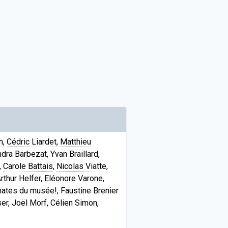
m
,
Cédric Liardet
,
Matthieu
dra Barbezat
,
Yvan Braillard
,
,
Carole Battais
,
Nicolas Viatte
,
rthur Helfer, Eléonore Varone,
omates du musée!, Faustine Brenier
ser, Joël Morf, Célien Simon,