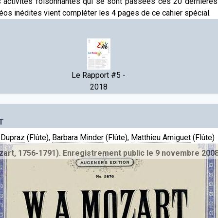
s activités foisonnantes qui se sont passées ces 20 dernière
éos inédites vient compléter les 4 pages de ce cahier spécial.
Le Rapport #5 -
2018
T
e Dupraz
(Flûte),
Barbara Minder
(Flûte),
Matthieu Amiguet
(Flûte)
). Enregistrement public le 9 novembre 2008 à Champ-Pitt