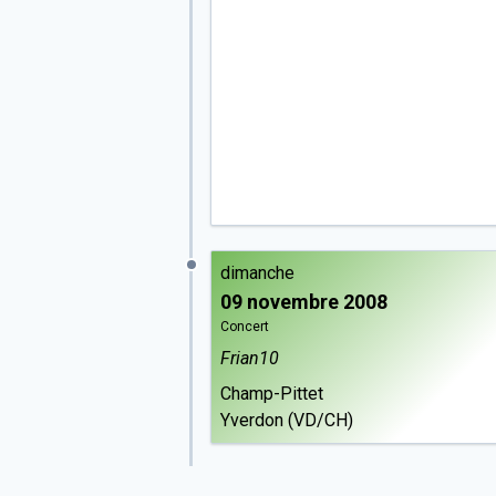
dimanche
09 novembre 2008
Concert
Frian10
Champ-Pittet
Yverdon (VD/CH)