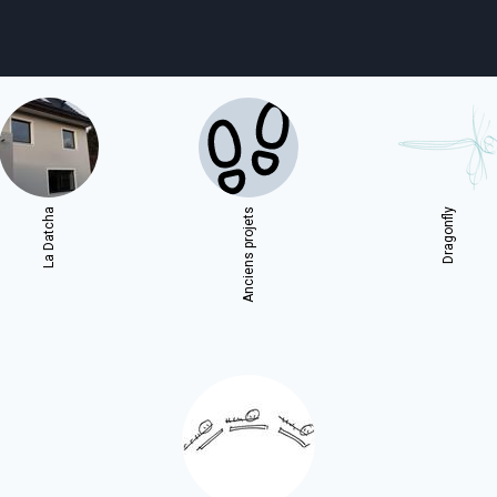
agenda
personnes
projets
shop
La Datcha
Anciens projets
Dragonfly
email
tel
facebook
soutien
ènements publics
cours et stages
recherche
publications