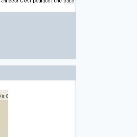
s années! C'est pourquoi, une
page
et (VD/CH)