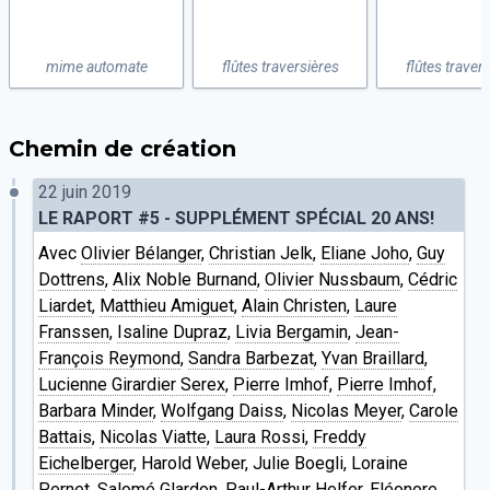
mime automate
flûtes traversières
flûtes traver
Chemin de création
22 juin 2019
LE RAPORT #5 - SUPPLÉMENT SPÉCIAL 20 ANS!
Avec
Olivier Bélanger
,
Christian Jelk
,
Eliane Joho
,
Guy
Dottrens
,
Alix Noble Burnand
,
Olivier Nussbaum
,
Cédric
Liardet
,
Matthieu Amiguet
,
Alain Christen
,
Laure
Franssen
,
Isaline Dupraz
,
Livia Bergamin
,
Jean-
François Reymond
,
Sandra Barbezat
,
Yvan Braillard
,
Lucienne Girardier Serex
,
Pierre Imhof
,
Pierre Imhof
,
Barbara Minder
,
Wolfgang Daiss
,
Nicolas Meyer
,
Carole
Battais
,
Nicolas Viatte
,
Laura Rossi
,
Freddy
Eichelberger
, Harold Weber, Julie Boegli, Loraine
Pernet, Salomé Glardon, Paul-Arthur Helfer, Eléonore