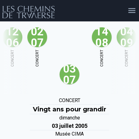
12
02
14
04
06
07
08
09
agenda
personnes
projets
shop
CONCERT
CONCERT
CONCERT
CONCERT
03
email
tel
facebook
soutien
07
évènements
cours et stages
recherche
publications
CONCERT
publics
Vingt ans pour grandir
dimanche
03 juillet 2005
Musée CIMA