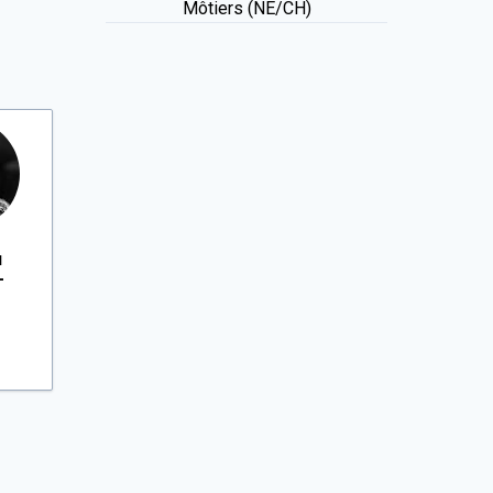
Môtiers (NE/CH)
u
T