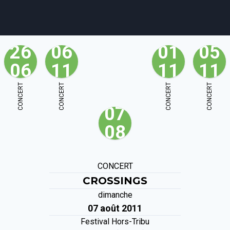
26
06
01
05
06
11
11
11
agenda
personnes
projets
shop
CONCERT
CONCERT
CONCERT
CONCERT
07
email
tel
facebook
soutien
08
ènements publics
cours et stages
recherche
publications
CONCERT
CROSSINGS
dimanche
07 août 2011
Festival
Hors-Tribu