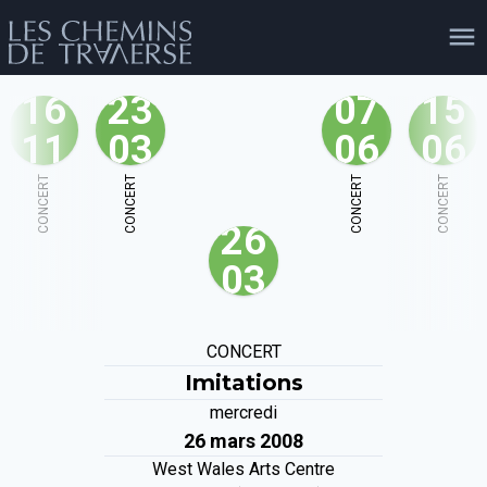
16
23
07
15
11
03
06
06
agenda
personnes
projets
shop
CONCERT
CONCERT
CONCERT
CONCERT
26
email
tel
facebook
soutien
03
évènements
cours et stages
recherche
publications
CONCERT
publics
Imitations
mercredi
26 mars 2008
West Wales Arts Centre