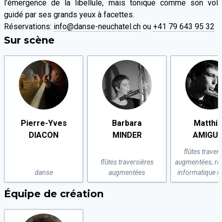
l’émergence de la libellule, mais tonique comme son vol
guidé par ses grands yeux à facettes.
Réservations:
info@danse-neuchatel.ch
ou
+41 79 643 95 32
Sur scène
Pierre-Yves
Barbara
Matthi
DIACON
MINDER
AMIGU
flûtes traver
flûtes traversières
augmentées, réa
danse
augmentées
informatique m
Équipe de création