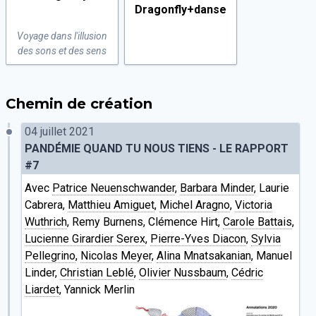
Dragonfly+danse
Voyage dans l'illusion
des sons et des sens
Chemin de création
04 juillet 2021
PANDÉMIE QUAND TU NOUS TIENS - LE RAPPORT
#7
Avec
Patrice Neuenschwander
,
Barbara Minder
, Laurie
Cabrera,
Matthieu Amiguet
,
Michel Aragno
,
Victoria
Wuthrich
, Remy Burnens, Clémence Hirt,
Carole Battais
,
Lucienne Girardier Serex
,
Pierre-Yves Diacon
,
Sylvia
Pellegrino
,
Nicolas Meyer
,
Alina Mnatsakanian
, Manuel
Linder,
Christian Leblé
,
Olivier Nussbaum
,
Cédric
Liardet
, Yannick Merlin