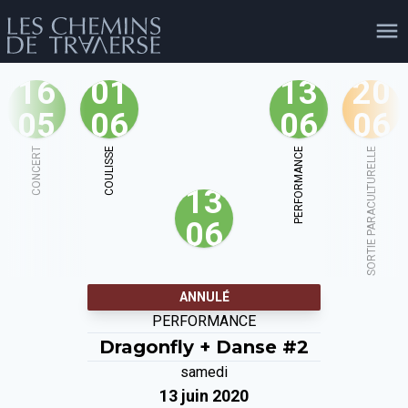
16
01
13
20
05
06
06
06
agenda
personnes
projets
shop
CONCERT
COULISSE
PERFORMANCE
SORTIE PARACULTURELLE
13
email
tel
facebook
soutien
06
évènements
cours et stages
recherche
publications
ANNULÉ
publics
PERFORMANCE
Dragonfly
+ Danse #2
samedi
13 juin 2020