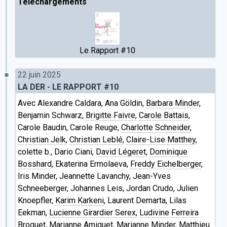
Téléchargements
Le Rapport #10
22 juin 2025
LA DER - LE RAPPORT #10
Avec Alexandre Caldara, Ana Göldin,
Barbara Minder
,
Benjamin Schwarz,
Brigitte Faivre
,
Carole Battais
,
Carole Baudin, Carole Reuge,
Charlotte Schneider
,
Christian Jelk
,
Christian Leblé
,
Claire-Lise Matthey
,
colette b., Dario Ciani,
David Légeret
,
Dominique
Bosshard
, Ekaterina Ermolaeva,
Freddy Eichelberger
,
Iris Minder, Jeannette Lavanchy, Jean-Yves
Schneeberger, Johannes Leis, Jordan Crudo, Julien
Knoepfler,
Karim Karkeni
, Laurent Demarta, Lilas
Eekman,
Lucienne Girardier Serex
,
Ludivine Ferreira
Broquet
, Marianne Amiguet, Marianne Minder,
Matthieu