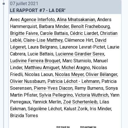
07 juillet 2021
LE RAPPORT #7 - LA DER'
Avec
Agence Interfoto
,
Alina Mnatsakanian
, Anders
Hammerquist,
Barbara Minder
,
Benoît Frachebourg
,
Brigitte Faivre
,
Carole Battais
,
Cédric Liardet
,
Christian
Leblé
,
Claire-Lise Matthey
, Clémence Hirt,
David
Légeret
, Laura Belgrano, Laurence Levrat-Pictet, Laurie
Cabrera, Lucie Battais,
Lucienne Girardier Serex
,
Ludivine Ferreira Broquet
, Marc Sturniolo, Manuel
Linder,
Matthieu Amiguet
,
Michel Aragno
, Nicolas
Friedli, Nicolas Laoun,
Nicolas Meyer
,
Olivier Bélanger
,
Olivier Nussbaum
,
Patricia Léchot - Lehmann
, Patricia
Soerensen,
Pierre-Yves Diacon
, Remy Burnens, Sonya
Martin Pfister,
Sylvia Pellegrino
,
Victoria Wuthrich
, Yann
Perregaux, Yannick Merlin,
Zoé Schertenleib
, Lilas
Eekman, Ségolène Léchot, Kalust Zorik, Iris Minder,
Brizida Torres