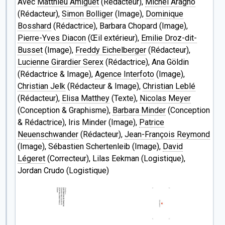
Avec
Matthieu Amiguet
(Rédacteur),
Michel Aragno
(Rédacteur),
Simon Bolliger
(Image),
Dominique
Bosshard
(Rédactrice), Barbara Chopard (Image),
Pierre-Yves Diacon
(Œil extérieur),
Emilie Droz-dit-
Busset
(Image),
Freddy Eichelberger
(Rédacteur),
Lucienne Girardier Serex
(Rédactrice), Ana Göldin
(Rédactrice & Image),
Agence Interfoto
(Image),
Christian Jelk
(Rédacteur & Image),
Christian Leblé
(Rédacteur),
Elisa Matthey
(Texte),
Nicolas Meyer
(Conception & Graphisme),
Barbara Minder
(Conception
& Rédactrice), Iris Minder (Image),
Patrice
Neuenschwander
(Rédacteur),
Jean-François Reymond
(Image), Sébastien Schertenleib (Image),
David
Légeret
(Correcteur), Lilas Eekman (Logistique),
Jordan Crudo (Logistique)