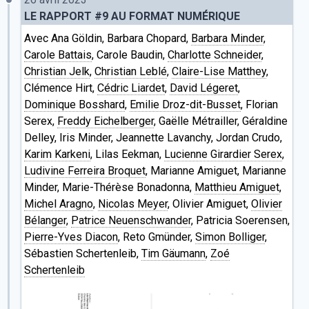
LE RAPPORT #9 AU FORMAT NUMÉRIQUE
Avec Ana Göldin, Barbara Chopard,
Barbara Minder
,
Carole Battais
, Carole Baudin,
Charlotte Schneider
,
Christian Jelk
,
Christian Leblé
,
Claire-Lise Matthey
,
Clémence Hirt,
Cédric Liardet
,
David Légeret
,
Dominique Bosshard
,
Emilie Droz-dit-Busset
, Florian
Serex,
Freddy Eichelberger
, Gaëlle Métrailler, Géraldine
Delley, Iris Minder, Jeannette Lavanchy, Jordan Crudo,
Karim Karkeni
, Lilas Eekman,
Lucienne Girardier Serex
,
Ludivine Ferreira Broquet
, Marianne Amiguet, Marianne
Minder, Marie-Thérèse Bonadonna,
Matthieu Amiguet
,
Michel Aragno
,
Nicolas Meyer
, Olivier Amiguet,
Olivier
Bélanger
,
Patrice Neuenschwander
, Patricia Soerensen,
Pierre-Yves Diacon
, Reto Gmünder,
Simon Bolliger
,
Sébastien Schertenleib,
Tim Gäumann
,
Zoé
Schertenleib