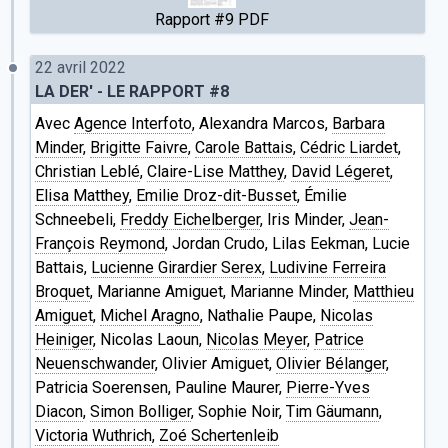
Rapport #9 PDF
22 avril 2022
LA DER' - LE RAPPORT #8
Avec
Agence Interfoto
, Alexandra Marcos,
Barbara
Minder
,
Brigitte Faivre
,
Carole Battais
,
Cédric Liardet
,
Christian Leblé
,
Claire-Lise Matthey
,
David Légeret
,
Elisa Matthey
,
Emilie Droz-dit-Busset
, Émilie
Schneebeli,
Freddy Eichelberger
, Iris Minder,
Jean-
François Reymond
, Jordan Crudo, Lilas Eekman, Lucie
Battais,
Lucienne Girardier Serex
,
Ludivine Ferreira
Broquet
, Marianne Amiguet, Marianne Minder,
Matthieu
Amiguet
,
Michel Aragno
, Nathalie Paupe,
Nicolas
Heiniger
, Nicolas Laoun,
Nicolas Meyer
,
Patrice
Neuenschwander
, Olivier Amiguet,
Olivier Bélanger
,
Patricia Soerensen, Pauline Maurer,
Pierre-Yves
Diacon
,
Simon Bolliger
, Sophie Noir,
Tim Gäumann
,
Victoria Wuthrich
,
Zoé Schertenleib