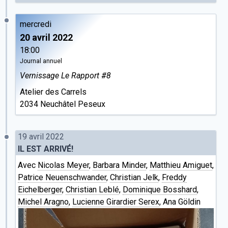
mercredi
20 avril 2022
18:00
Journal annuel
Vernissage Le Rapport #8
Atelier des Carrels
2034 Neuchâtel Peseux
19 avril 2022
IL EST ARRIVÉ!
Avec
Nicolas Meyer
,
Barbara Minder
,
Matthieu Amiguet
,
Patrice Neuenschwander
,
Christian Jelk
,
Freddy
Eichelberger
,
Christian Leblé
,
Dominique Bosshard
,
Michel Aragno
,
Lucienne Girardier Serex
, Ana Göldin