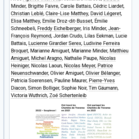
Minder
,
Brigitte Faivre
,
Carole Battais
,
Cédric Liardet
,
Christian Leblé
,
Claire-Lise Matthey
,
David Légeret
,
Elisa Matthey
,
Emilie Droz-dit-Busset
, Émilie
Schneebeli,
Freddy Eichelberger
, Iris Minder,
Jean-
François Reymond
, Jordan Crudo, Lilas Eekman, Lucie
Battais,
Lucienne Girardier Serex
,
Ludivine Ferreira
Broquet
, Marianne Amiguet, Marianne Minder,
Matthieu
Amiguet
,
Michel Aragno
, Nathalie Paupe,
Nicolas
Heiniger
, Nicolas Laoun,
Nicolas Meyer
,
Patrice
Neuenschwander
, Olivier Amiguet,
Olivier Bélanger
,
Patricia Soerensen, Pauline Maurer,
Pierre-Yves
Diacon
,
Simon Bolliger
, Sophie Noir,
Tim Gäumann
,
Victoria Wuthrich
,
Zoé Schertenleib