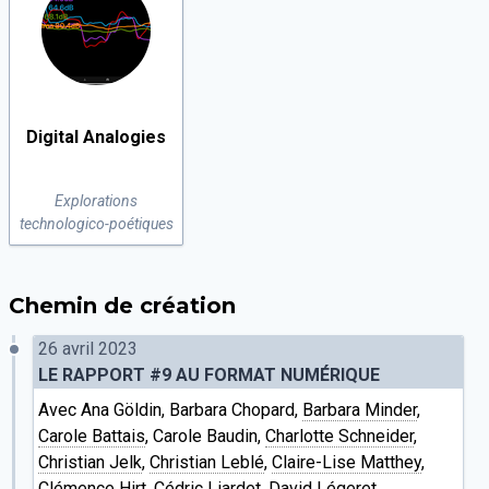
Digital Analogies
Explorations
technologico-poétiques
Chemin de création
26 avril 2023
LE RAPPORT #9 AU FORMAT NUMÉRIQUE
Avec Ana Göldin, Barbara Chopard,
Barbara Minder
,
Carole Battais
, Carole Baudin,
Charlotte Schneider
,
Christian Jelk
,
Christian Leblé
,
Claire-Lise Matthey
,
Clémence Hirt,
Cédric Liardet
,
David Légeret
,