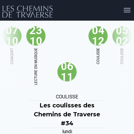
07
23
04
05
10
10
12
02
agenda
personnes
projets
shop
CONCERT
LECTURE EN MUSIQUE
COULISSE
COULISSE
06
email
tel
facebook
soutien
11
évènements
cours et stages
recherche
publications
COULISSE
publics
Les coulisses des
Chemins de Traverse
#34
lundi