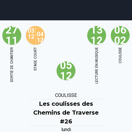
27
13
06
03
04
12
11
12
02
12
agenda
personnes
projets
shop
SORTIE DE CHANTIER
STAGE COURT
LECTURE EN MUSIQUE
COULISSE
05
email
tel
facebook
soutien
12
ènements publics
cours et stages
recherche
publications
COULISSE
Les coulisses des
Chemins de Traverse
#26
lundi