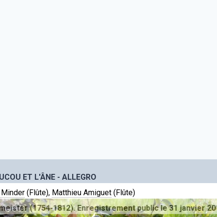
UCOU ET L'ÂNE - ALLEGRO
 Minder
(Flûte),
Matthieu Amiguet
(Flûte)
r (1754-1812). Enregistrement public le 31 janvier 2010 à C