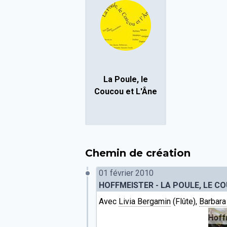
La Poule, le
Coucou et L'Âne
Chemin de création
01 février 2010
HOFFMEISTER - LA POULE, LE CO
Avec
Livia Bergamin
(Flûte),
Barbara
La poule, le coucou et l'âne - Allegro
//
F.A. Hoffmeiste