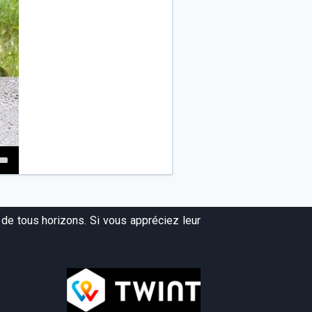
own
w
de tous horizons. Si vous appréciez leur
ase
ease
e.