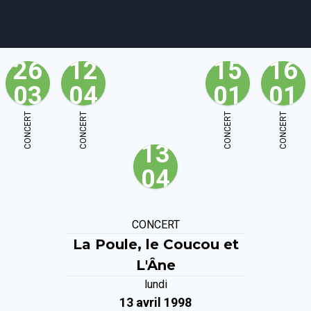
26
12
15
16
03
04
01
01
agenda
personnes
projets
shop
CONCERT
CONCERT
CONCERT
CONCERT
13
email
tel
facebook
soutien
04
ènements publics
cours et stages
recherche
publications
CONCERT
La Poule, le Coucou et
L'Âne
lundi
13 avril 1998