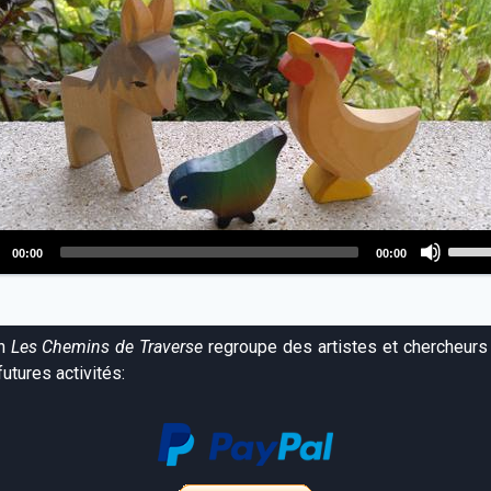
Use
00:00
00:00
Up/D
o
Arro
r
keys
on
Les Chemins de Traverse
regroupe des artistes et chercheurs 
to
utures activités:
incre
or
decr
volum