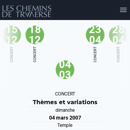
15
18
23
28
12
12
04
04
agenda
personnes
projets
shop
CONCERT
CONCERT
CONCERT
CONCERT
04
email
tel
facebook
soutien
03
évènements
cours et stages
recherche
publications
CONCERT
publics
Thèmes et variations
dimanche
04 mars 2007
Temple