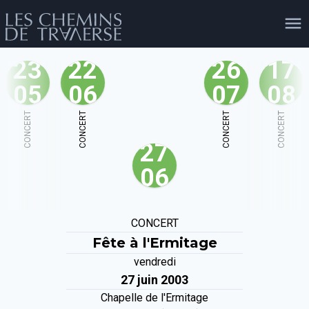
23
22
26
17
05
06
07
08
agenda
personnes
projets
shop
CONCERT
CONCERT
CONCERT
CONCERT
27
email
tel
facebook
soutien
06
évènements
cours et stages
recherche
publications
CONCERT
publics
Fête à l'Ermitage
vendredi
27 juin 2003
Chapelle de l'Ermitage