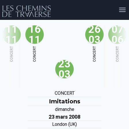
11
16
26
07
11
11
03
06
agenda
personnes
projets
shop
CONCERT
CONCERT
CONCERT
CONCERT
23
email
tel
facebook
soutien
03
évènements
cours et stages
recherche
publications
CONCERT
publics
Imitations
dimanche
23 mars 2008
London (UK)