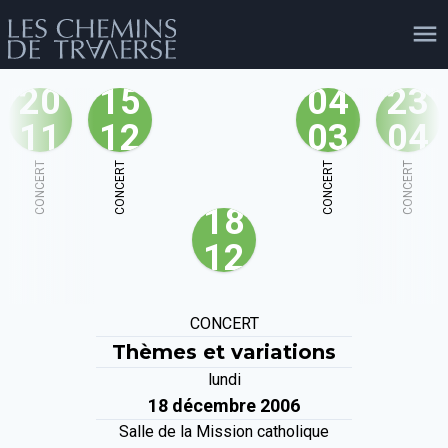
20
15
04
23
11
12
03
04
agenda
personnes
projets
shop
CONCERT
CONCERT
CONCERT
CONCERT
18
email
tel
facebook
soutien
12
évènements
cours et stages
recherche
publications
CONCERT
publics
Thèmes et variations
lundi
18 décembre 2006
Salle de la Mission catholique