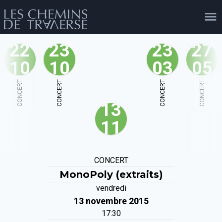
22
23
23
27
10
10
03
05
agenda
personnes
projets
shop
CONCERT
CONCERT
CONCERT
CONCERT
13
email
tel
facebook
soutien
11
évènements
cours et stages
recherche
publications
CONCERT
publics
MonoPoly (extraits)
vendredi
13 novembre 2015
17:30