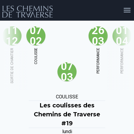
11
07
26
01
12
02
03
04
agenda
personnes
projets
shop
SORTIE DE CHANTIER
COULISSE
PERFORMANCE
PERFORMANCE
07
email
tel
facebook
soutien
03
évènements
cours et stages
recherche
publications
COULISSE
publics
Les coulisses des
Chemins de Traverse
#19
lundi