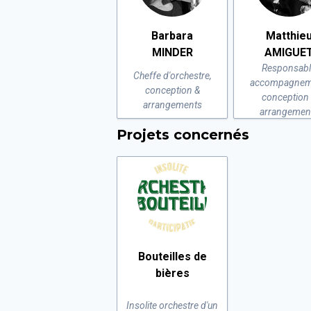
Barbara
Matthie
MINDER
AMIGUE
Responsabl
Cheffe d'orchestre,
accompagnem
conception &
conception
arrangements
arrangemen
Projets concernés
Bouteilles de
bières
Insolite orchestre d'un