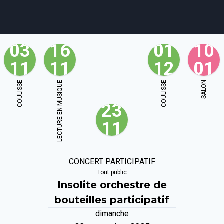
03
16
01
10
11
11
12
01
agenda
personnes
projets
shop
COULISSE
LECTURE EN MUSIQUE
COULISSE
SALON
23
email
tel
facebook
soutien
11
ènements publics
cours et stages
recherche
publications
CONCERT PARTICIPATIF
Tout public
Insolite orchestre de
bouteilles participatif
dimanche